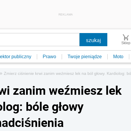
REKLAMA
Sklep
ektor publiczny
Prawo
Twoje pieniądze
Moto
»
Zmierz ciśnienie krwi zanim weźmiesz lek na ból głowy. Kardiolog: 
rwi zanim weźmiesz lek
olog: bóle głowy
adciśnienia