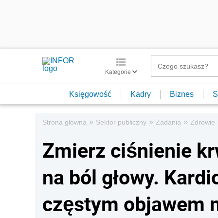
Kategorie
Księgowość
Kadry
Biznes
S
»
»
»
Strona główna
Sektor publiczny
Zadania
Zdrowie
Zmierz ciśnienie k
na ból głowy. Kardi
częstym objawem n