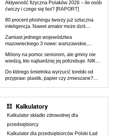
Aktywność fizyczna Polaków 2026 – ile osób
rozstrzygać sprawy
ćwiczy i czego się boi? [RAPORT]
80 procent phishingu tworzy już sztuczna
inteligencja. Nawet amator może dziś
przeprowadzić skuteczny cyberatak
Zamiast jednego województwa
mazowieckiego 3 nowe: warszawskie,
płocko-siedleckie i staropolskie. Nigdzie w
Miliony na pomoc seniorom, ale gminy nie
Europie nie ma tak dużych jednostek
wiedzą, kto najbardziej jej potrzebuje. NIK
stołecznych
ujawnia poważną lukę w systemie
Do którego śmietnika wyrzucić torebki od
przypraw: plastik, papier czy zmieszane?
Gdzie wyrzucić młynek po przyprawach?
Kalkulatory
Kalkulator składki zdrowotnej dla
przedsiębiorcy
Kalkulator dla przedsiębiorców Polski Ład