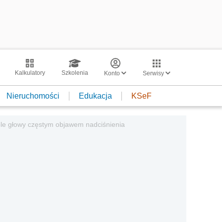
Kalkulatory
Szkolenia
Konto
Serwisy
Nieruchomości
Edukacja
KSeF
bóle głowy częstym objawem nadciśnienia