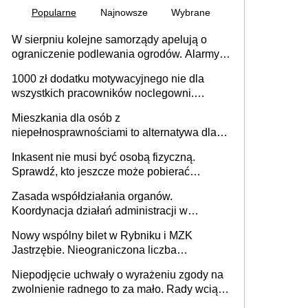
Popularne
Najnowsze
Wybrane
W sierpniu kolejne samorządy apelują o
ograniczenie podlewania ogrodów. Alarmy w
625 gminach. Niżówka hydrogeologiczna
1000 zł dodatku motywacyjnego nie dla
może objąć cały kraj
wszystkich pracowników noclegowni.
MRPiPS wyjaśnia zasady
Mieszkania dla osób z
niepełnosprawnościami to alternatywa dla
opieki instytucjonalnej. 53% chce mieszkać
Inkasent nie musi być osobą fizyczną.
samodzielnie lub z rodziną
Sprawdź, kto jeszcze może pobierać
pieniądze
Zasada współdziałania organów.
Koordynacja działań administracji w
sprawach złożonych
Nowy wspólny bilet w Rybniku i MZK
Jastrzębie. Nieograniczona liczba
przejazdów za 16 zł
Niepodjęcie uchwały o wyrażeniu zgody na
zwolnienie radnego to za mało. Rady wciąż
popełniają ten błąd, a sądy muszą