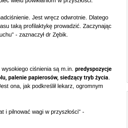
iec wielu powikłaniom w przyszłości.
nadciśnienie. Jest wręcz odwrotnie. Dlatego
asu taką profilaktykę prowadzić. Zaczynając
ruchu" - zaznaczył dr Zębik.
predyspozycje
ę wysokiego ciśnienia są m.in.
u, palenie papierosów, siedzący tryb życia
.
est ona, jak podkreślił lekarz, ogromnym
t i pilnować wagi w przyszłości" -