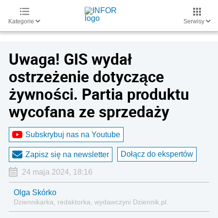
Kategorie
Serwisy
Uwaga! GIS wydał
ostrzeżenie dotyczące
żywności. Partia produktu
wycofana ze sprzedaży
Subskrybuj nas na Youtube
Dołącz do ekspertów
Zapisz się na newsletter
24 maja 2024, 18:16
Olga Skórko
Dziennikarka, redaktorka, wydawczyni Dziennik.pl.