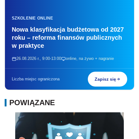
SZKOLENIE ONLINE
Nowa klasyfikacja budżetowa od 2027
roku – reforma finansów publicznych
w praktyce
26.08.2026 r., 9:00-13:00
online, na żywo + nagranie
Liczba miejsc ograniczona
Zapisz się
POWIĄZANE