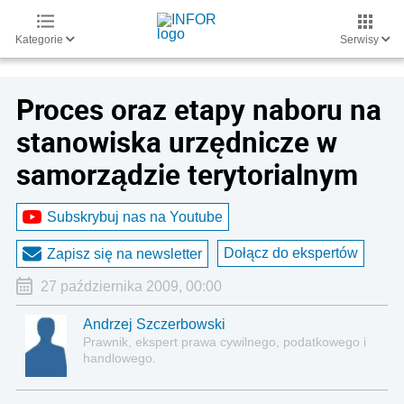
Kategorie
Serwisy
Proces oraz etapy naboru na
stanowiska urzędnicze w
samorządzie terytorialnym
Subskrybuj nas na Youtube
Dołącz do ekspertów
Zapisz się na newsletter
27 października 2009, 00:00
Andrzej Szczerbowski
Prawnik, ekspert prawa cywilnego, podatkowego i
handlowego.