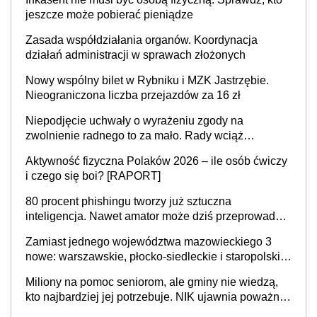
jeszcze może pobierać pieniądze
Zasada współdziałania organów. Koordynacja
działań administracji w sprawach złożonych
Nowy wspólny bilet w Rybniku i MZK Jastrzębie.
Nieograniczona liczba przejazdów za 16 zł
Niepodjęcie uchwały o wyrażeniu zgody na
zwolnienie radnego to za mało. Rady wciąż
popełniają ten błąd, a sądy muszą rozstrzygać
Aktywność fizyczna Polaków 2026 – ile osób ćwiczy
sprawy
i czego się boi? [RAPORT]
80 procent phishingu tworzy już sztuczna
inteligencja. Nawet amator może dziś przeprowadzić
skuteczny cyberatak
Zamiast jednego województwa mazowieckiego 3
nowe: warszawskie, płocko-siedleckie i staropolskie.
Nigdzie w Europie nie ma tak dużych jednostek
Miliony na pomoc seniorom, ale gminy nie wiedzą,
stołecznych
kto najbardziej jej potrzebuje. NIK ujawnia poważną
lukę w systemie