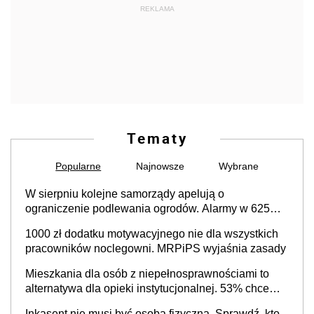
REKLAMA
Tematy
Popularne
Najnowsze
Wybrane
W sierpniu kolejne samorządy apelują o
ograniczenie podlewania ogrodów. Alarmy w 625
gminach. Niżówka hydrogeologiczna może objąć
1000 zł dodatku motywacyjnego nie dla wszystkich
cały kraj
pracowników noclegowni. MRPiPS wyjaśnia zasady
Mieszkania dla osób z niepełnosprawnościami to
alternatywa dla opieki instytucjonalnej. 53% chce
mieszkać samodzielnie lub z rodziną
Inkasent nie musi być osobą fizyczną. Sprawdź, kto