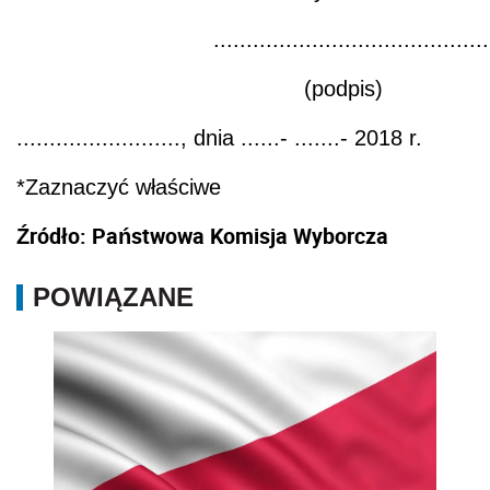
..........................................
(podpis)
........................., dnia ......- .......- 2018 r.
*Zaznaczyć właściwe
Źródło: Państwowa Komisja Wyborcza
POWIĄZANE