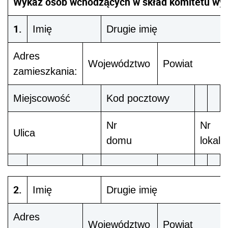
Wykaz osób wchodzących w skład komitetu wy
1.
Imię
Drugie imię
Adres
Województwo
Powiat
zamieszkania:
Miejscowość
Kod pocztowy
Nr
Nr
Ulica
domu
lokalu
2.
Imię
Drugie imię
Adres
Województwo
Powiat