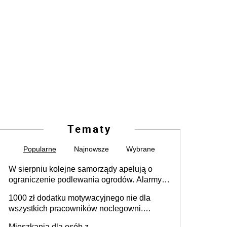
Tematy
Popularne
Najnowsze
Wybrane
W sierpniu kolejne samorządy apelują o
ograniczenie podlewania ogrodów. Alarmy w
625 gminach. Niżówka hydrogeologiczna
1000 zł dodatku motywacyjnego nie dla
może objąć cały kraj
wszystkich pracowników noclegowni.
MRPiPS wyjaśnia zasady
Mieszkania dla osób z