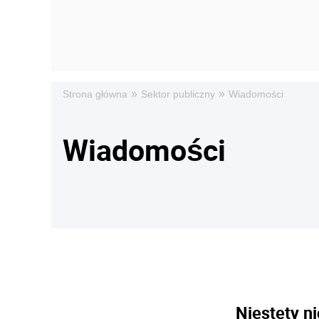
»
»
Strona główna
Sektor publiczny
Wiadomości
Wiadomości
Niestety ni