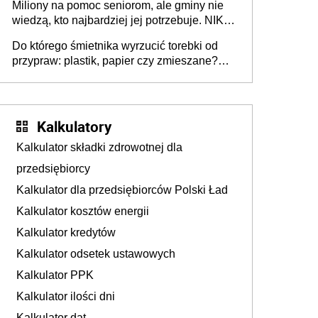
Miliony na pomoc seniorom, ale gminy nie
Europie nie ma tak dużych jednostek
wiedzą, kto najbardziej jej potrzebuje. NIK
stołecznych
ujawnia poważną lukę w systemie
Do którego śmietnika wyrzucić torebki od
przypraw: plastik, papier czy zmieszane?
Gdzie wyrzucić młynek po przyprawach?
Kalkulatory
Kalkulator składki zdrowotnej dla
przedsiębiorcy
Kalkulator dla przedsiębiorców Polski Ład
Kalkulator kosztów energii
Kalkulator kredytów
Kalkulator odsetek ustawowych
Kalkulator PPK
Kalkulator ilości dni
Kalkulator dat