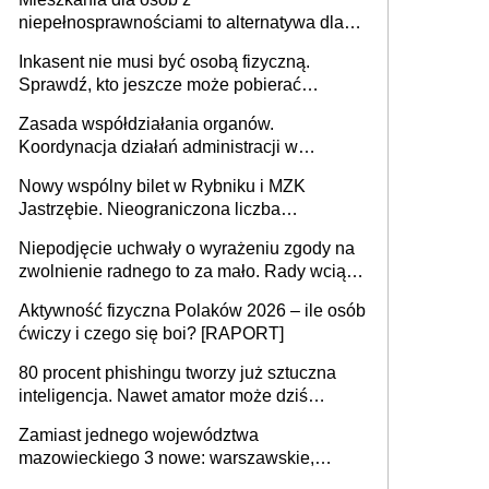
niepełnosprawnościami to alternatywa dla
opieki instytucjonalnej. 53% chce mieszkać
Inkasent nie musi być osobą fizyczną.
samodzielnie lub z rodziną
Sprawdź, kto jeszcze może pobierać
pieniądze
Zasada współdziałania organów.
Koordynacja działań administracji w
sprawach złożonych
Nowy wspólny bilet w Rybniku i MZK
Jastrzębie. Nieograniczona liczba
przejazdów za 16 zł
Niepodjęcie uchwały o wyrażeniu zgody na
zwolnienie radnego to za mało. Rady wciąż
popełniają ten błąd, a sądy muszą
Aktywność fizyczna Polaków 2026 – ile osób
rozstrzygać sprawy
ćwiczy i czego się boi? [RAPORT]
80 procent phishingu tworzy już sztuczna
inteligencja. Nawet amator może dziś
przeprowadzić skuteczny cyberatak
Zamiast jednego województwa
mazowieckiego 3 nowe: warszawskie,
płocko-siedleckie i staropolskie. Nigdzie w