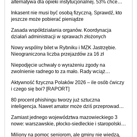
alternatywa dla opieki instytucjonalnej. 53% chce
mieszkać samodzielnie lub z rodziną
Inkasent nie musi być osobą fizyczną. Sprawdź, kto
jeszcze może pobierać pieniądze
Zasada współdziałania organów. Koordynacja
działań administracji w sprawach złożonych
Nowy wspólny bilet w Rybniku i MZK Jastrzębie.
Nieograniczona liczba przejazdów za 16 zł
Niepodjęcie uchwały o wyrażeniu zgody na
zwolnienie radnego to za mało. Rady wciąż
popełniają ten błąd, a sądy muszą rozstrzygać
Aktywność fizyczna Polaków 2026 – ile osób ćwiczy
sprawy
i czego się boi? [RAPORT]
80 procent phishingu tworzy już sztuczna
inteligencja. Nawet amator może dziś przeprowadzić
skuteczny cyberatak
Zamiast jednego województwa mazowieckiego 3
nowe: warszawskie, płocko-siedleckie i staropolskie.
Nigdzie w Europie nie ma tak dużych jednostek
Miliony na pomoc seniorom, ale gminy nie wiedzą,
stołecznych