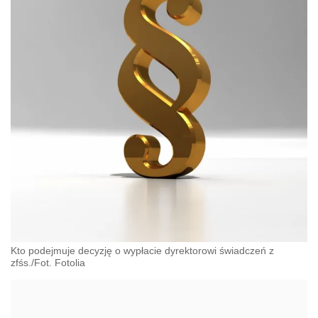
Kto podejmuje decyzję o wypłacie dyrektorowi świadczeń z
zfśs./Fot. Fotolia