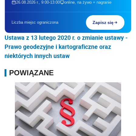
26.08.2026 r., 9:00-13:00
online, na żywo + nagranie
Liczba miejsc ograniczona
Zapisz się
Ustawa z 13 lutego 2020 r. o zmianie ustawy -
Prawo geodezyjne i kartograficzne oraz
niektórych innych ustaw
POWIĄZANE