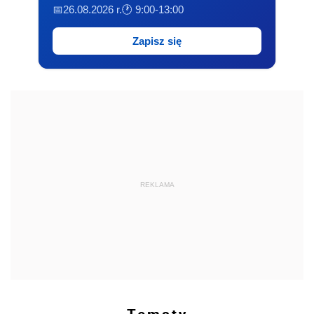
📅26.08.2026 r.
🕐 9:00-13:00
Zapisz się
REKLAMA
Tematy