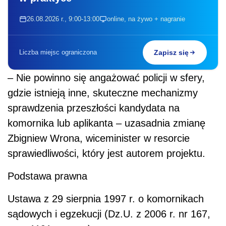
26.08.2026 r., 9:00-13:00
online, na żywo + nagranie
Liczba miejsc ograniczona
Zapisz się
– Nie powinno się angażować policji w sfery,
gdzie istnieją inne, skuteczne mechanizmy
sprawdzenia przeszłości kandydata na
komornika lub aplikanta – uzasadnia zmianę
Zbigniew Wrona, wiceminister w resorcie
sprawiedliwości, który jest autorem projektu.
Podstawa prawna
Ustawa z 29 sierpnia 1997 r. o komornikach
sądowych i egzekucji (Dz.U. z 2006 r. nr 167,