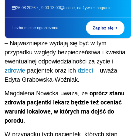
26.08.2026 r., 9:00-13:00
online, na żywo + nagranie
Liczba miejsc ograniczona
Zapisz się
– Najważniejsze wydają się być w tym
przypadku względy bezpieczeństwa i kwestia
ewentualnej odpowiedzialności za życie i
zdrowie
pacjentek oraz ich
dzieci
– uważa
Edyta Grabowska-Woźniak.
oprócz stanu
Magdalena Nowicka uważa, że
zdrowia pacjentki lekarz będzie też oceniać
warunki lokalowe, w których ma dojść do
porodu
.
W przypadku tych pacjentek, których stan