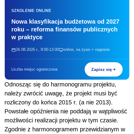
SZKOLENIE ONLINE
Nowa klasyfikacja budżetowa od 2027
roku – reforma finansów publicznych
w praktyce
26.08.2026 r., 9:00-13:00
online, na żywo + nagranie
Liczba miejsc ograniczona
Zapisz się
Odnosząc się do harmonogramu projektu,
należy zwrócić uwagę, że projekt musi być
rozliczony do końca 2015 r. (a nie 2013).
Powstałe opóźnienia nie poddają w wątpliwość
możliwości realizacji projektu w tym czasie.
Zgodnie z harmonogramem przewidzianym w