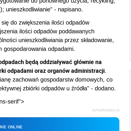
zygotowanie do ponownego użycia; recykling;
; unieszkodliwianie" - napisano.
 się do zwiększenia ilości odpadów
szenia ilości odpadów poddawanych
lności unieszkodliwiania przez składowanie,
em gospodarowania odpadami.
 odpadach będą oddziaływać głównie na
ki odpadami oraz organów administracji.
mianę zachowań gospodarstw domowych, co
ektywnej zbiórki odpadów u źródła" - dodano.
ns-serif">
AUTOPROMOCJA
NIE ONLINE