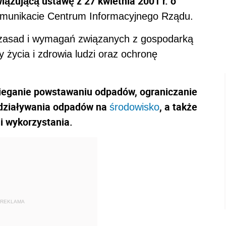
iązującą ustawę z 27 kwietnia 2001 r. o
omunikacie Centrum Informacyjnego Rządu.
h zasad i wymagań związanych z gospodarką
życia i zdrowia ludzi oraz ochronę
ieganie powstawaniu odpadów, ograniczanie
ddziaływania odpadów na
, a także
środowisko
i wykorzystania.
REKLAMA