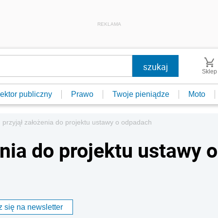
REKLAMA
Sklep
ektor publiczny
Prawo
Twoje pieniądze
Moto
 przyjął założenia do projektu ustawy o odpadach
nia do projektu ustawy o
 się na newsletter