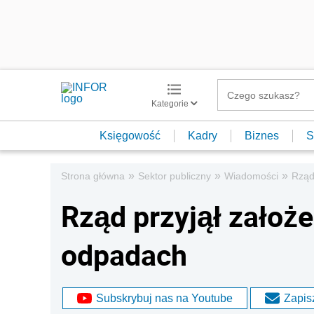
Kategorie
Księgowość
Kadry
Biznes
S
»
»
»
Strona główna
Sektor publiczny
Wiadomości
Rząd
Rząd przyjął założe
odpadach
Subskrybuj nas na Youtube
Zapisz