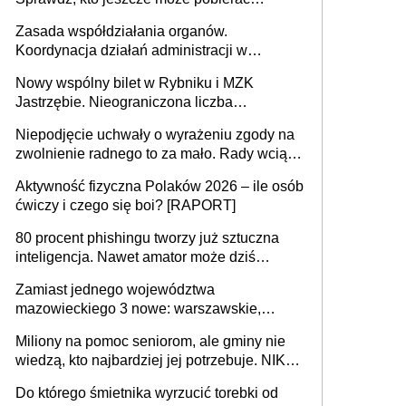
pieniądze
Zasada współdziałania organów.
Koordynacja działań administracji w
sprawach złożonych
Nowy wspólny bilet w Rybniku i MZK
Jastrzębie. Nieograniczona liczba
przejazdów za 16 zł
Niepodjęcie uchwały o wyrażeniu zgody na
zwolnienie radnego to za mało. Rady wciąż
popełniają ten błąd, a sądy muszą
Aktywność fizyczna Polaków 2026 – ile osób
rozstrzygać sprawy
ćwiczy i czego się boi? [RAPORT]
80 procent phishingu tworzy już sztuczna
inteligencja. Nawet amator może dziś
przeprowadzić skuteczny cyberatak
Zamiast jednego województwa
mazowieckiego 3 nowe: warszawskie,
płocko-siedleckie i staropolskie. Nigdzie w
Miliony na pomoc seniorom, ale gminy nie
Europie nie ma tak dużych jednostek
wiedzą, kto najbardziej jej potrzebuje. NIK
stołecznych
ujawnia poważną lukę w systemie
Do którego śmietnika wyrzucić torebki od