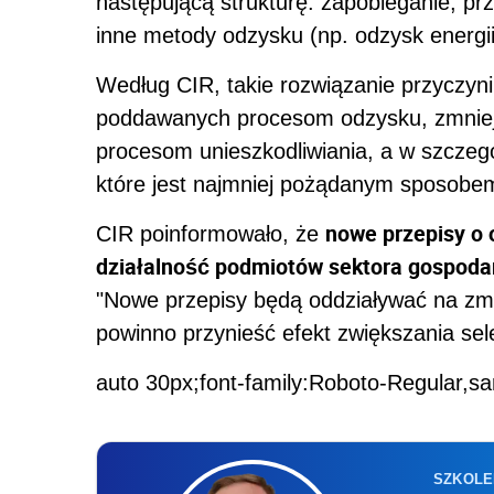
następującą strukturę: zapobieganie; pr
inne metody odzysku (np. odzysk energii)
Według CIR, takie rozwiązanie przyczyni
poddawanych procesom odzysku, zmniej
procesom unieszkodliwiania, a w szczegó
które jest najmniej pożądanym sposob
nowe przepisy o
CIR poinformowało, że
działalność podmiotów sektora gospodar
"Nowe przepisy będą oddziaływać na z
powinno przynieść efekt zwiększania sel
auto 30px;font-family:Roboto-Regular,sa
SZKOLE