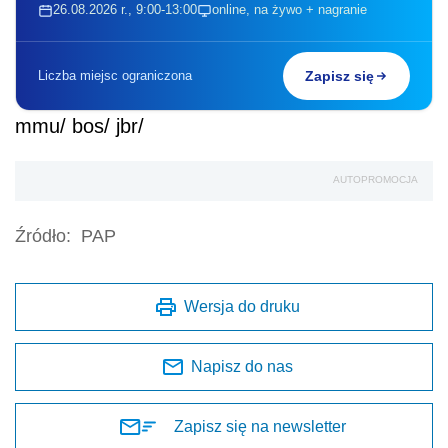
26.08.2026 r., 9:00-13:00
online, na żywo + nagranie
Liczba miejsc ograniczona
Zapisz się
mmu/ bos/ jbr/
AUTOPROMOCJA
Źródło:
PAP
Wersja do druku
Napisz do nas
Zapisz się na newsletter