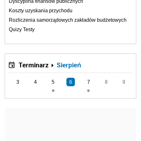
Dyscyplina finansów publicznych
Koszty uzyskania przychodu
Rozliczenia samorządowych zakładów budżetowych
Quizy Testy
Terminarz
Sierpień
3
4
5
6
7
8
9