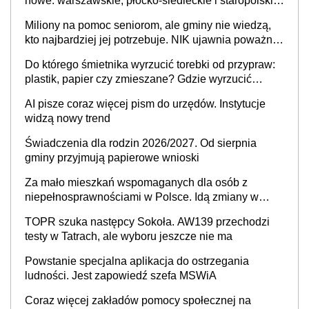
nowe: warszawskie, płocko-siedleckie i staropolskie.
Nigdzie w Europie nie ma tak dużych jednostek
Miliony na pomoc seniorom, ale gminy nie wiedzą,
stołecznych
kto najbardziej jej potrzebuje. NIK ujawnia poważną
lukę w systemie
Do którego śmietnika wyrzucić torebki od przypraw:
plastik, papier czy zmieszane? Gdzie wyrzucić
młynek po przyprawach?
AI pisze coraz więcej pism do urzędów. Instytucje
widzą nowy trend
Świadczenia dla rodzin 2026/2027. Od sierpnia
gminy przyjmują papierowe wnioski
Za mało mieszkań wspomaganych dla osób z
niepełnosprawnościami w Polsce. Idą zmiany w
przepisach
TOPR szuka następcy Sokoła. AW139 przechodzi
testy w Tatrach, ale wyboru jeszcze nie ma
Powstanie specjalna aplikacja do ostrzegania
ludności. Jest zapowiedź szefa MSWiA
Coraz więcej zakładów pomocy społecznej na