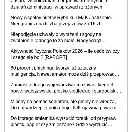
Zasada współdziałania organów. Koordynacja
działań administracji w sprawach złożonych
Nowy wspólny bilet w Rybniku i MZK Jastrzębie.
Nieograniczona liczba przejazdów za 16 zł
Niepodjęcie uchwały o wyrażeniu zgody na
zwolnienie radnego to za mało. Rady wciąż
popełniają ten błąd, a sądy muszą rozstrzygać
Aktywność fizyczna Polaków 2026 – ile osób ćwiczy
sprawy
i czego się boi? [RAPORT]
80 procent phishingu tworzy już sztuczna
inteligencja. Nawet amator może dziś przeprowadzić
skuteczny cyberatak
Zamiast jednego województwa mazowieckiego 3
nowe: warszawskie, płocko-siedleckie i staropolskie.
Nigdzie w Europie nie ma tak dużych jednostek
Miliony na pomoc seniorom, ale gminy nie wiedzą,
stołecznych
kto najbardziej jej potrzebuje. NIK ujawnia poważną
lukę w systemie
Do którego śmietnika wyrzucić torebki od przypraw:
plastik, papier czy zmieszane? Gdzie wyrzucić
młynek po przyprawach?