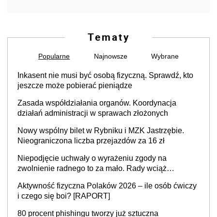
Tematy
Popularne
Najnowsze
Wybrane
Inkasent nie musi być osobą fizyczną. Sprawdź, kto
jeszcze może pobierać pieniądze
Zasada współdziałania organów. Koordynacja
działań administracji w sprawach złożonych
Nowy wspólny bilet w Rybniku i MZK Jastrzębie.
Nieograniczona liczba przejazdów za 16 zł
Niepodjęcie uchwały o wyrażeniu zgody na
zwolnienie radnego to za mało. Rady wciąż
popełniają ten błąd, a sądy muszą rozstrzygać
Aktywność fizyczna Polaków 2026 – ile osób ćwiczy
sprawy
i czego się boi? [RAPORT]
80 procent phishingu tworzy już sztuczna