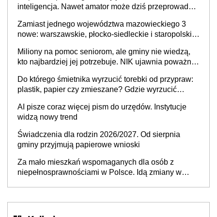
inteligencja. Nawet amator może dziś przeprowadzić
skuteczny cyberatak
Zamiast jednego województwa mazowieckiego 3
nowe: warszawskie, płocko-siedleckie i staropolskie.
Nigdzie w Europie nie ma tak dużych jednostek
Miliony na pomoc seniorom, ale gminy nie wiedzą,
stołecznych
kto najbardziej jej potrzebuje. NIK ujawnia poważną
lukę w systemie
Do którego śmietnika wyrzucić torebki od przypraw:
plastik, papier czy zmieszane? Gdzie wyrzucić
młynek po przyprawach?
AI pisze coraz więcej pism do urzędów. Instytucje
widzą nowy trend
Świadczenia dla rodzin 2026/2027. Od sierpnia
gminy przyjmują papierowe wnioski
Za mało mieszkań wspomaganych dla osób z
niepełnosprawnościami w Polsce. Idą zmiany w
przepisach