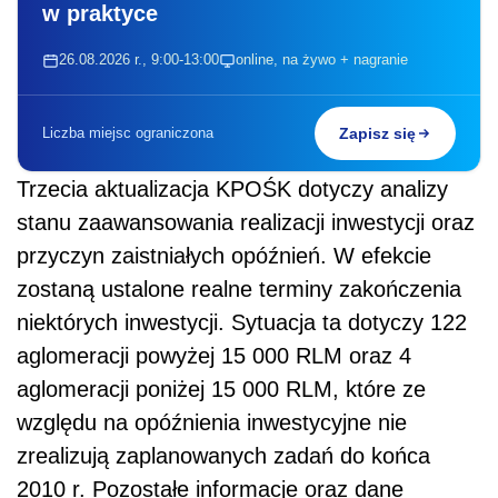
w praktyce
26.08.2026 r., 9:00-13:00
online, na żywo + nagranie
Liczba miejsc ograniczona
Zapisz się
Trzecia aktualizacja KPOŚK dotyczy analizy
stanu zaawansowania realizacji inwestycji oraz
przyczyn zaistniałych opóźnień. W efekcie
zostaną ustalone realne terminy zakończenia
niektórych inwestycji. Sytuacja ta dotyczy 122
aglomeracji powyżej 15 000 RLM oraz 4
aglomeracji poniżej 15 000 RLM, które ze
względu na opóźnienia inwestycyjne nie
zrealizują zaplanowanych zadań do końca
2010 r. Pozostałe informacje oraz dane