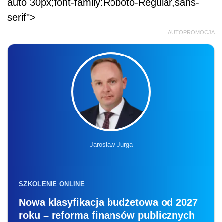
auto 30px;font-family:Roboto-Regular,sans-
serif">
AUTOPROMOCJA
Jarosław Jurga
SZKOLENIE ONLINE
Nowa klasyfikacja budżetowa od 2027
roku – reforma finansów publicznych