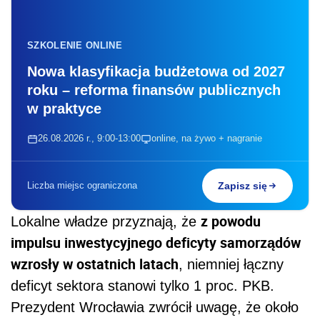
SZKOLENIE ONLINE
Nowa klasyfikacja budżetowa od 2027
roku – reforma finansów publicznych
w praktyce
26.08.2026 r., 9:00-13:00
online, na żywo + nagranie
Liczba miejsc ograniczona
Zapisz się
z powodu
Lokalne władze przyznają, że
impulsu inwestycyjnego deficyty samorządów
wzrosły w ostatnich latach
, niemniej łączny
deficyt sektora stanowi tylko 1 proc. PKB.
Prezydent Wrocławia zwrócił uwagę, że około