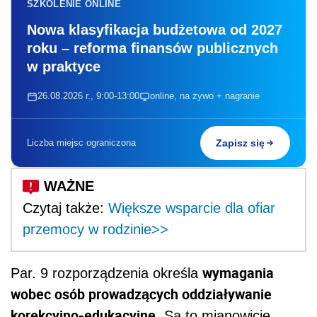
SZKOLENIE ONLINE
Nowa klasyfikacja budżetowa od 2027
roku – reforma finansów publicznych
w praktyce
26.08.2026 r., 9:00-13:00
online, na żywo + nagranie
Liczba miejsc ograniczona
Zapisz się
Czytaj także:
Większe wsparcie dla ofiar
przemocy w rodzinie>>
wymagania
Par. 9 rozporządzenia określa
wobec osób prowadzących oddziaływanie
korekcyjno-edukacyjne
. Są to mianowicie