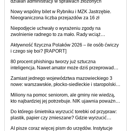
działań administracji w sprawach złożonych
Nowy wspólny bilet w Rybniku i MZK Jastrzębie.
Nieograniczona liczba przejazdów za 16 zł
Niepodjęcie uchwały o wyrażeniu zgody na
zwolnienie radnego to za mało. Rady wciąż
popełniają ten błąd, a sądy muszą rozstrzygać
Aktywność fizyczna Polaków 2026 – ile osób ćwiczy
sprawy
i czego się boi? [RAPORT]
80 procent phishingu tworzy już sztuczna
inteligencja. Nawet amator może dziś przeprowadzić
skuteczny cyberatak
Zamiast jednego województwa mazowieckiego 3
nowe: warszawskie, płocko-siedleckie i staropolskie.
Nigdzie w Europie nie ma tak dużych jednostek
Miliony na pomoc seniorom, ale gminy nie wiedzą,
stołecznych
kto najbardziej jej potrzebuje. NIK ujawnia poważną
lukę w systemie
Do którego śmietnika wyrzucić torebki od przypraw:
plastik, papier czy zmieszane? Gdzie wyrzucić
młynek po przyprawach?
AI pisze coraz więcej pism do urzędów. Instytucje