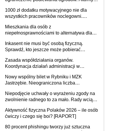
625 gminach. Niżówka hydrogeologiczna
1000 zł dodatku motywacyjnego nie dla
może objąć cały kraj
wszystkich pracowników noclegowni.
MRPiPS wyjaśnia zasady
Mieszkania dla osób z
niepełnosprawnościami to alternatywa dla
opieki instytucjonalnej. 53% chce mieszkać
Inkasent nie musi być osobą fizyczną.
samodzielnie lub z rodziną
Sprawdź, kto jeszcze może pobierać
pieniądze
Zasada współdziałania organów.
Koordynacja działań administracji w
sprawach złożonych
Nowy wspólny bilet w Rybniku i MZK
Jastrzębie. Nieograniczona liczba
przejazdów za 16 zł
Niepodjęcie uchwały o wyrażeniu zgody na
zwolnienie radnego to za mało. Rady wciąż
popełniają ten błąd, a sądy muszą
Aktywność fizyczna Polaków 2026 – ile osób
rozstrzygać sprawy
ćwiczy i czego się boi? [RAPORT]
80 procent phishingu tworzy już sztuczna