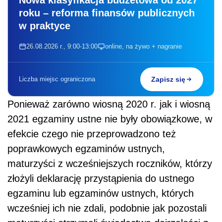
roku – reforma finansów publicznych
w praktyce
26.08.2026 r., 9:00-13:00
online, na żywo + nagranie
Liczba miejsc ograniczona
Zapisz się
Ponieważ zarówno wiosną 2020 r. jak i wiosną
2021 egzaminy ustne nie były obowiązkowe, w
efekcie czego nie przeprowadzono też
poprawkowych egzaminów ustnych,
maturzyści z wcześniejszych roczników, którzy
złożyli deklarację przystąpienia do ustnego
egzaminu lub egzaminów ustnych, których
wcześniej ich nie zdali, podobnie jak pozostali