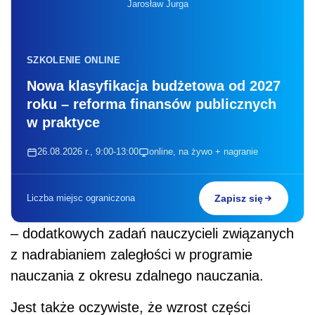
Jarosław Jurga
SZKOLENIE ONLINE
Nowa klasyfikacja budżetowa od 2027
roku – reforma finansów publicznych
w praktyce
26.08.2026 r., 9:00-13:00
online, na żywo + nagranie
Liczba miejsc ograniczona
Zapisz się
– dodatkowych zadań nauczycieli związanych
z nadrabianiem zaległości w programie
nauczania z okresu zdalnego nauczania.
Jest także oczywiste, że wzrost części