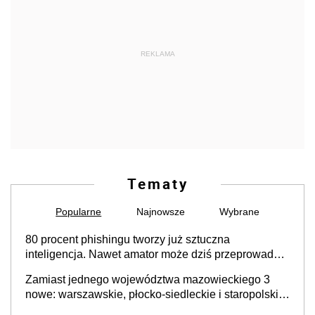
REKLAMA
Tematy
Popularne
Najnowsze
Wybrane
80 procent phishingu tworzy już sztuczna
inteligencja. Nawet amator może dziś przeprowadzić
skuteczny cyberatak
Zamiast jednego województwa mazowieckiego 3
nowe: warszawskie, płocko-siedleckie i staropolskie.
Nigdzie w Europie nie ma tak dużych jednostek