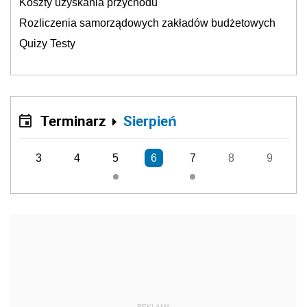
Koszty uzyskania przychodu
Rozliczenia samorządowych zakładów budżetowych
Quizy Testy
Terminarz
Sierpień
3
4
5
6
7
8
9
REKLAMA