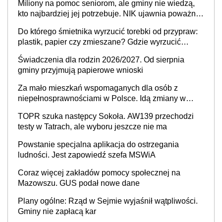
Miliony na pomoc seniorom, ale gminy nie wiedzą,
stołecznych
kto najbardziej jej potrzebuje. NIK ujawnia poważną
lukę w systemie
Do którego śmietnika wyrzucić torebki od przypraw:
plastik, papier czy zmieszane? Gdzie wyrzucić
młynek po przyprawach?
Świadczenia dla rodzin 2026/2027. Od sierpnia
gminy przyjmują papierowe wnioski
Za mało mieszkań wspomaganych dla osób z
niepełnosprawnościami w Polsce. Idą zmiany w
przepisach
TOPR szuka następcy Sokoła. AW139 przechodzi
testy w Tatrach, ale wyboru jeszcze nie ma
Powstanie specjalna aplikacja do ostrzegania
ludności. Jest zapowiedź szefa MSWiA
Coraz więcej zakładów pomocy społecznej na
Mazowszu. GUS podał nowe dane
Plany ogólne: Rząd w Sejmie wyjaśnił wątpliwości.
Gminy nie zapłacą kar