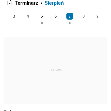
Terminarz
Sierpień
3
4
5
6
7
8
9
REKLAMA