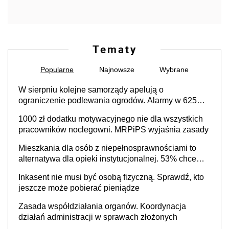
Tematy
Popularne
Najnowsze
Wybrane
W sierpniu kolejne samorządy apelują o
ograniczenie podlewania ogrodów. Alarmy w 625
gminach. Niżówka hydrogeologiczna może objąć
1000 zł dodatku motywacyjnego nie dla wszystkich
cały kraj
pracowników noclegowni. MRPiPS wyjaśnia zasady
Mieszkania dla osób z niepełnosprawnościami to
alternatywa dla opieki instytucjonalnej. 53% chce
mieszkać samodzielnie lub z rodziną
Inkasent nie musi być osobą fizyczną. Sprawdź, kto
jeszcze może pobierać pieniądze
Zasada współdziałania organów. Koordynacja
działań administracji w sprawach złożonych