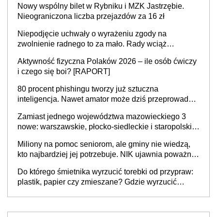
Nowy wspólny bilet w Rybniku i MZK Jastrzębie.
Nieograniczona liczba przejazdów za 16 zł
Niepodjęcie uchwały o wyrażeniu zgody na
zwolnienie radnego to za mało. Rady wciąż
popełniają ten błąd, a sądy muszą rozstrzygać
Aktywność fizyczna Polaków 2026 – ile osób ćwiczy
sprawy
i czego się boi? [RAPORT]
80 procent phishingu tworzy już sztuczna
inteligencja. Nawet amator może dziś przeprowadzić
skuteczny cyberatak
Zamiast jednego województwa mazowieckiego 3
nowe: warszawskie, płocko-siedleckie i staropolskie.
Nigdzie w Europie nie ma tak dużych jednostek
Miliony na pomoc seniorom, ale gminy nie wiedzą,
stołecznych
kto najbardziej jej potrzebuje. NIK ujawnia poważną
lukę w systemie
Do którego śmietnika wyrzucić torebki od przypraw:
plastik, papier czy zmieszane? Gdzie wyrzucić
młynek po przyprawach?