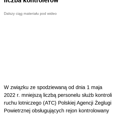
Dalszy ciąg materiału pod wideo
W zwi
ą
zku ze spodziewan
ą
od dnia 1 maja
2022 r. mniejsz
ą
liczb
ą
personelu słu
ż
b kontroli
ruchu lotniczego (ATC) Polskiej Agencji
Ż
eglugi
Powietrznej obsługuj
ą
cych rejon kontrolowany