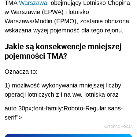
TMA
Warszawa
, obejmuj
ą
cy Lotnisko Chopina
w Warszawie (EPWA) i lotnisko
Warszawa/Modlin (EPMO), zostanie obni
ż
ona
wskazana wy
ż
ej pojemno
ść
dla tego rejonu.
Jakie są konsekwencje mniejszej
pojemności TMA?
Oznacza to:
1) mo
ż
liwo
ść
wykonywania mniejszej liczby
operacji lotniczych z i na ww. lotniska oraz
auto 30px;font-family:Roboto-Regular,sans-
serif">
AUTOPROMOCJA