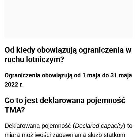
Od kiedy obowiązują ograniczenia w
ruchu lotniczym?
Ograniczenia obowiązują od 1 maja do 31 maja
2022 r.
Co to jest deklarowana pojemność
TMA?
Deklarowana pojemno
ść
(
Declared capacity
) to
miara mo
ż
liwo
ś
ci zapewniania słu
ż
b statkom