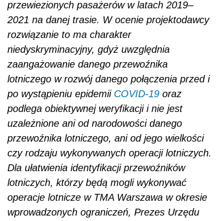
przewiezionych pasa
ż
erów w latach 2019–
2021 na danej trasie. W ocenie projektodawcy
rozwi
ą
zanie to ma charakter
niedyskryminacyjny, gdy
ż
uwzgl
ę
dnia
zaanga
ż
owanie danego przewo
ź
nika
lotniczego w rozwój danego poł
ą
czenia przed i
po wyst
ą
pieniu epidemii
COVID-19
oraz
podlega obiektywnej weryfikacji i nie jest
uzale
ż
nione ani od narodowo
ś
ci danego
przewo
ź
nika lotniczego, ani od jego wielko
ś
ci
czy rodzaju wykonywanych operacji lotniczych.
Dla ułatwienia identyfikacji przewo
ź
ników
lotniczych, którzy b
ę
d
ą
mogli wykonywa
ć
operacje lotnicze w TMA Warszawa w okresie
wprowadzonych ogranicze
ń
, Prezes Urz
ę
du