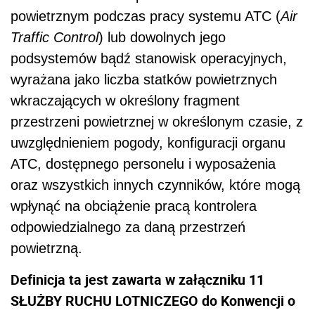
powietrznym podczas pracy systemu ATC (
Air
Traffic Control
) lub dowolnych jego
podsystemów b
ą
d
ź
stanowisk operacyjnych,
wyra
ż
ana jako liczba statków powietrznych
wkraczaj
ą
cych w okre
ś
lony fragment
przestrzeni powietrznej w okre
ś
lonym czasie, z
uwzgl
ę
dnieniem pogody, konfiguracji organu
ATC, dost
ę
pnego personelu i wyposa
ż
enia
oraz wszystkich innych czynników, które mog
ą
wpłyn
ąć
na obci
ąż
enie prac
ą
kontrolera
odpowiedzialnego za dan
ą
przestrze
ń
powietrzn
ą
.
Definicj
a ta jest
zawarta
w zał
ą
czniku 11
SŁU
Ż
BY RUCHU LOTNICZEGO do Konwencji o