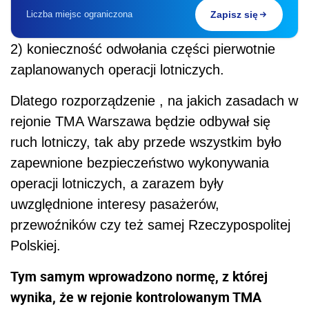
Liczba miejsc ograniczona
Zapisz się
2) konieczno
ść
odwołania cz
ęś
ci pierwotnie
zaplanowanych operacji lotniczych.
Dlatego rozporządzenie , na jakich zasadach w
rejonie TMA Warszawa b
ę
dzie odbywał si
ę
ruch lotniczy, tak aby przede wszystkim było
zapewnione bezpiecze
ń
stwo wykonywania
operacji lotniczych, a zarazem były
uwzgl
ę
dnione interesy pasa
ż
erów,
przewo
ź
ników czy te
ż
samej Rzeczypospolitej
Polskiej.
Tym samym wprowadzono norm
ę
, z której
wynika,
ż
e w rejonie kontrolowanym TMA