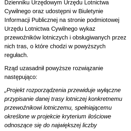
Dzienniku Urzędowym Urzędu Lotnictwa
Cywilnego oraz udostępni w Biuletynie
Informacji Publicznej na stronie podmiotowej
Urzędu Lotnictwa Cywilnego wykaz
przewoźników lotniczych i obsługiwanych przez
nich tras, o które chodzi w powyższych
regułach.
Rząd uzasadnił powyższe rozwiązanie
następująco:
„
Projekt rozporz
ą
dzenia przewiduje wył
ą
czne
przypisanie danej trasy lotniczej konkretnemu
przewo
ź
nikowi lotniczemu, spełniaj
ą
cemu
okre
ś
lone w projekcie kryterium ilo
ś
ciowe
odnosz
ą
ce si
ę
do najwi
ę
kszej liczby