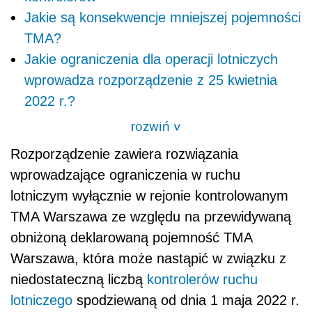
Jakie są konsekwencje mniejszej pojemności
TMA?
Jakie ograniczenia dla operacji lotniczych
wprowadza rozporządzenie z 25 kwietnia
2022 r.?
rozwiń
>
Rozporz
ą
dzenie zawiera rozwi
ą
zania
wprowadzaj
ą
ce ograniczenia w ruchu
lotniczym wył
ą
cznie w rejonie kontrolowanym
TMA Warszawa ze wzgl
ę
du na przewidywan
ą
obni
ż
on
ą
deklarowan
ą
pojemno
ść
TMA
Warszawa, która mo
ż
e nast
ą
pi
ć
w zwi
ą
zku z
niedostateczn
ą
liczb
ą
kontrolerów ruchu
lotniczego
spodziewan
ą
od dnia 1 maja 2022 r.