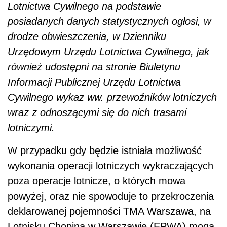
Lotnictwa Cywilnego na podstawie
posiadanych danych statystycznych ogłosi, w
drodze obwieszczenia, w Dzienniku
Urz
ę
dowym Urz
ę
du Lotnictwa Cywilnego, jak
równie
ż
udost
ę
pni na stronie Biuletynu
Informacji Publicznej Urz
ę
du Lotnictwa
Cywilnego wykaz ww. przewo
ź
ników lotniczych
wraz z odnosz
ą
cymi si
ę
do nich trasami
lotniczymi.
W przypadku gdy będzie istniała możliwość
wykonania operacji lotniczych wykraczających
poza operacje lotnicze, o których mowa
powyżej, oraz nie spowoduje to przekroczenia
deklarowanej pojemności TMA Warszawa, na
Lotnisku Chopina w Warszawie (EPWA) mogą