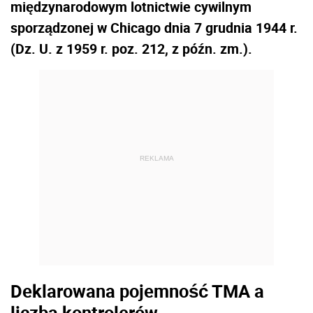
mi
ę
dzynarodowym lotnictwie cywilnym
sporz
ą
dzonej w Chicago dnia 7 grudnia 1944 r.
(Dz. U. z 1959 r. poz. 212, z pó
ź
n. zm.).
REKLAMA
Deklarowana pojemność TMA a
liczba kontrolerów