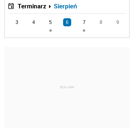
Terminarz
Sierpień
3
4
5
6
7
8
9
REKLAMA