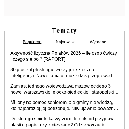
Tematy
Popularne
Najnowsze
Wybrane
Aktywność fizyczna Polaków 2026 – ile osób ćwiczy
i czego się boi? [RAPORT]
80 procent phishingu tworzy już sztuczna
inteligencja. Nawet amator może dziś przeprowadzić
skuteczny cyberatak
Zamiast jednego województwa mazowieckiego 3
nowe: warszawskie, płocko-siedleckie i staropolskie.
Nigdzie w Europie nie ma tak dużych jednostek
Miliony na pomoc seniorom, ale gminy nie wiedzą,
stołecznych
kto najbardziej jej potrzebuje. NIK ujawnia poważną
lukę w systemie
Do którego śmietnika wyrzucić torebki od przypraw:
plastik, papier czy zmieszane? Gdzie wyrzucić