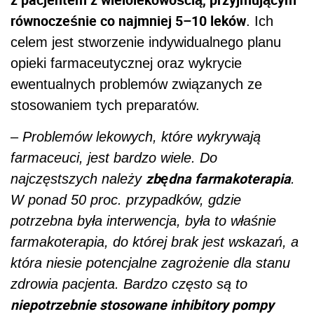
W ponad 50 proc. przypadków, gdzie
potrzebna była interwencja, była to właśnie
farmakoterapia, do której brak jest wskazań, a
która niesie potencjalne zagrożenie dla stanu
zdrowia pacjenta. Bardzo często są to
niepotrzebnie stosowane inhibitory pompy
protonowej
traktowane przez pacjentów jako
leki osłonowe i dokładane sobie jako 16., 20.
lek do już rozległej farmakoterapii
– wymienia
dr hab. n. med. Agnieszka Neumann-
Podczaska.
niepotrzebna farmakoterapia wynika
Często
stąd, że
nie mają pełnej wiedzy o tym,
lekarze
jakie leki, przepisane przez innych
specjalistów, przyjmuje pacjent
. Winny bywa