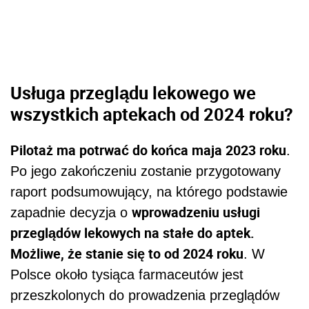
wprowadzeniu usługi
zapadnie decyzja o
przeglądów lekowych na stałe do aptek.
Możliwe, że stanie się to od 2024 roku
. W
Polsce około tysiąca farmaceutów jest
przeszkolonych do prowadzenia przeglądów
lekowych.
–
Dokonywanie przeglądu lekowego jest
bardzo ważnym procesem, który jest szansą
na poprawę stanu zdrowia pacjentów
i redukcję niepotrzebnej wielolekowości. Ta
wielolekowość, mówimy o niej polipragmazja,
kiedy są niepoprawnie podjęte decyzje
terapeutyczne, powoduje ryzyko spadku
sprawności funkcjonalnej pacjenta, kolejnych