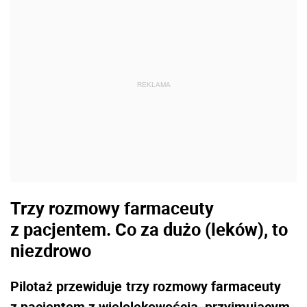
Trzy rozmowy farmaceuty
z pacjentem. Co za dużo (leków), to
niezdrowo
Pilotaż przewiduje
trzy rozmowy farmaceuty
z pacjentem z wielolekowością, przyjmującym
równocześnie co najmniej 5–10 leków
. Ich
celem jest stworzenie indywidualnego planu
opieki farmaceutycznej oraz wykrycie
ewentualnych problemów związanych ze
stosowaniem tych preparatów.
–
Problemów lekowych, które wykrywają
farmaceuci, jest bardzo wiele. Do
zbędna farmakoterapia
najczęstszych należy
.