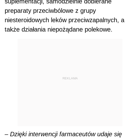
– Dzięki interwencji farmaceutów udaje się
kaskad lekowych
uniknąć
, udaje się uniknąć
kolejnych włączanych leków, które z kolei mają
leczyć te efekty niepożądane po innych
stosowanych preparatach. Mamy też często
wykrywane interakcje międzylekowe. Opinia
farmaceuty sprzyja optymalizacji
farmakoterapii i podjęciu właściwszych decyzji
terapeutycznych
– podkreśla koordynatorka
pilotażu programu przeglądów lekowych.