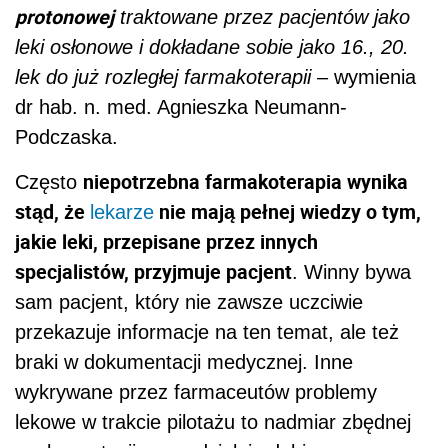
sam pacjent, który nie zawsze uczciwie
przekazuje informacje na ten temat, ale też
braki w dokumentacji medycznej. Inne
wykrywane przez farmaceutów problemy
lekowe w trakcie pilotażu to nadmiar zbędnej
suplementacji, samodzielnie dobierane
preparaty przeciwbólowe z grupy
niesteroidowych leków przeciwzapalnych, a
także działania niepożądane polekowe.
REKLAMA