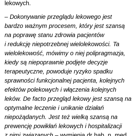
efektów polekowych i włączenia kolejnych
leków. De facto przegląd lekowy jest szansą na
optymalne leczenie i unikanie działań
niepożądanych. Jest też wielką szansą na
prewencję powikłań lekowych i hospitalizacji
z nimi związanych
– wymienia dr hab. n. med.
Agnieszka Neumann-Podczaska.
W konsekwencji może też przełożyć się na
redukcję kosztów systemu opieki zdrowotnej
związanych z leczeniem powikłań polekowych,
często bardzo trudnych. Zdaniem
koordynatorki pilotażu dużym plusem takiego
przeglądu dokonanego wspólnie z farmaceutą
jest również większa świadomość pacjentów