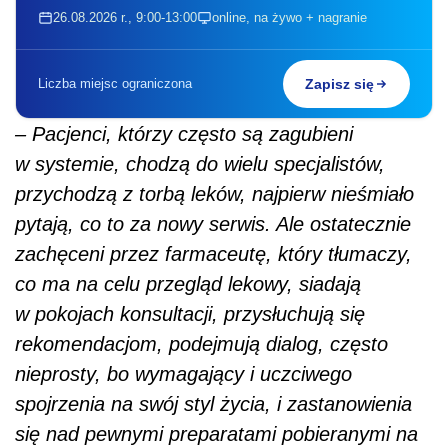
co ma na celu przegląd lekowy, siadają
w pokojach konsultacji, przysłuchują się
rekomendacjom, podejmują dialog, często
nieprosty, bo wymagający i uczciwego
spojrzenia na swój styl życia, i zastanowienia
się nad pewnymi preparatami pobieranymi na
własną rękę
– mówi Agnieszka Neumann-
Podczaska. –
Bardzo często w toku dialogu
z farmaceutą podjęta jest prawidłowa decyzja
przez pacjenta. Mieliśmy pacjentów, którzy
bardziej zachowawczo podchodzili do
rekomendacji, trudno im było je przyjąć. Ale
definitywnie pacjenci powtarzają, że to jest
potrzebne, są zaskoczeni nową usługą, ale
wracają i mówią o niej kolejnym sąsiadom,