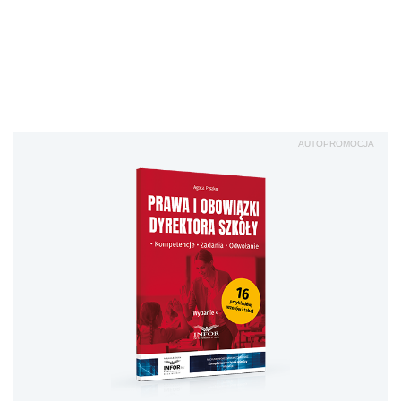
Prawa i obowiązki
dyrektora szkoły.
Kompetencje. Zadania.
Odwołanie
Sprawd
ź