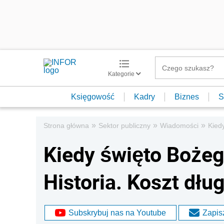
Kategorie
Księgowość
Kadry
Biznes
S
»
»
»
Strona główna
Sektor publiczny
Wiadomości
Kied
Kiedy święto Bożeg
Historia. Koszt dłu
Subskrybuj nas na Youtube
Zapisz