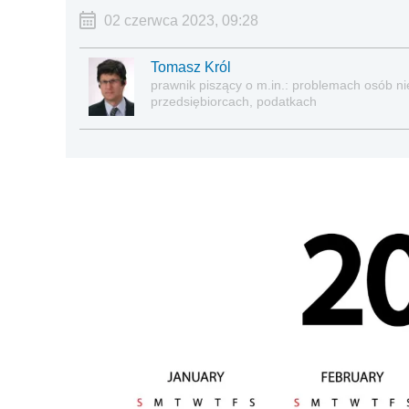
02 czerwca 2023, 09:28
Tomasz Król
prawnik piszący o m.in.: problemach osób nie
przedsiębiorcach, podatkach