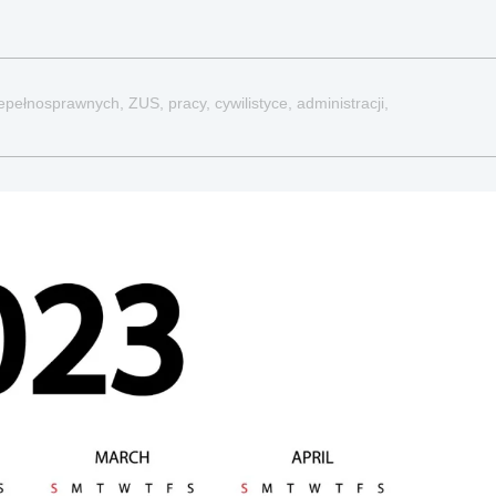
pełnosprawnych, ZUS, pracy, cywilistyce, administracji,