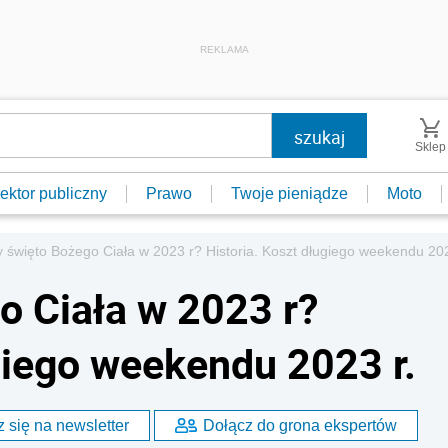
REKLAMA
Sklep
ektor publiczny
Prawo
Twoje pieniądze
Moto
y święto Bożego Ciała w 2023 r? Historia. Koszt długiego weekendu 202
o Ciała w 2023 r?
giego weekendu 2023 r.
 się na newsletter
Dołącz do grona ekspertów