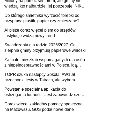
Miliony na pomoc seniorom, ale gminy nie
Europie nie ma tak dużych jednostek
wiedzą, kto najbardziej jej potrzebuje. NIK
stołecznych
ujawnia poważną lukę w systemie
Do którego śmietnika wyrzucić torebki od
przypraw: plastik, papier czy zmieszane?
Gdzie wyrzucić młynek po przyprawach?
AI pisze coraz więcej pism do urzędów.
Instytucje widzą nowy trend
Świadczenia dla rodzin 2026/2027. Od
sierpnia gminy przyjmują papierowe wnioski
Za mało mieszkań wspomaganych dla osób
z niepełnosprawnościami w Polsce. Idą
zmiany w przepisach
TOPR szuka następcy Sokoła. AW139
przechodzi testy w Tatrach, ale wyboru
jeszcze nie ma
Powstanie specjalna aplikacja do
ostrzegania ludności. Jest zapowiedź szefa
MSWiA
Coraz więcej zakładów pomocy społecznej
na Mazowszu. GUS podał nowe dane