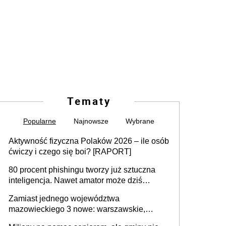
Tematy
Popularne
Najnowsze
Wybrane
Aktywność fizyczna Polaków 2026 – ile osób
ćwiczy i czego się boi? [RAPORT]
80 procent phishingu tworzy już sztuczna
inteligencja. Nawet amator może dziś
przeprowadzić skuteczny cyberatak
Zamiast jednego województwa
mazowieckiego 3 nowe: warszawskie,
płocko-siedleckie i staropolskie. Nigdzie w