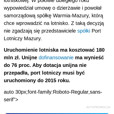
lotniskowej. W połowie ubiegłego roku
wypowiedział umowę o dzierżawie i powołał
samorządową spółkę Warmia-Mazury, którą
chce wprowadzić na lotnisko. Z taką decyzją
nie zgadzają się przedstawiciele
spółki
Port
Lotniczy Mazury.
Uruchomienie lotniska ma kosztować 180
mln zł. Unijne
dofinansowanie
ma wynieść
do 76 proc. Aby dotacja unijna nie
przepadła, port lotniczy musi być
uruchomiony do 2015 roku.
auto 30px;font-family:Roboto-Regular,sans-
serif">
AUTOPROMOCJA