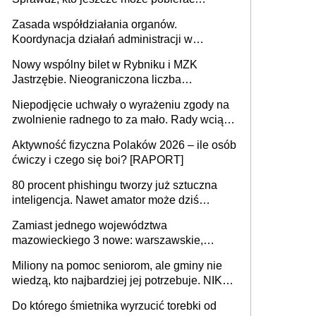
pieniądze
Zasada współdziałania organów.
Koordynacja działań administracji w
sprawach złożonych
Nowy wspólny bilet w Rybniku i MZK
Jastrzębie. Nieograniczona liczba
przejazdów za 16 zł
Niepodjęcie uchwały o wyrażeniu zgody na
zwolnienie radnego to za mało. Rady wciąż
popełniają ten błąd, a sądy muszą
Aktywność fizyczna Polaków 2026 – ile osób
rozstrzygać sprawy
ćwiczy i czego się boi? [RAPORT]
80 procent phishingu tworzy już sztuczna
inteligencja. Nawet amator może dziś
przeprowadzić skuteczny cyberatak
Zamiast jednego województwa
mazowieckiego 3 nowe: warszawskie,
płocko-siedleckie i staropolskie. Nigdzie w
Miliony na pomoc seniorom, ale gminy nie
Europie nie ma tak dużych jednostek
wiedzą, kto najbardziej jej potrzebuje. NIK
stołecznych
ujawnia poważną lukę w systemie
Do którego śmietnika wyrzucić torebki od