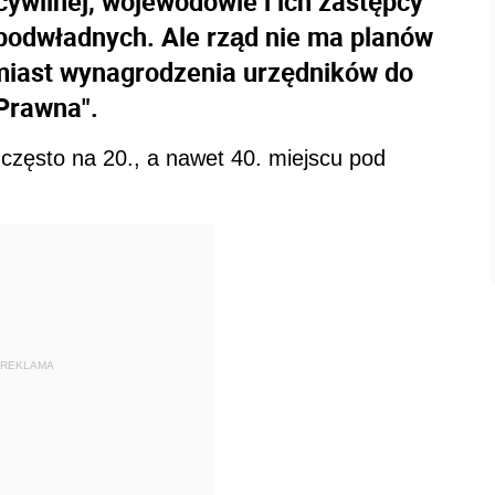
 cywilnej, wojewodowie i ich zastępcy
 podwładnych. Ale rząd nie ma planów
miast wynagrodzenia urzędników do
 Prawna".
 często na 20., a nawet 40. miejscu pod
REKLAMA