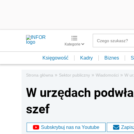
Kategorie
Księgowość
Kadry
Biznes
S
»
»
»
Strona główna
Sektor publiczny
Wiadomości
W ur
W urzędach podwład
szef
Subskrybuj nas na Youtube
Zapisz