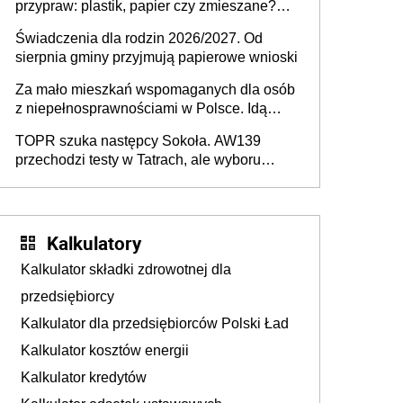
przypraw: plastik, papier czy zmieszane?
Gdzie wyrzucić młynek po przyprawach?
Świadczenia dla rodzin 2026/2027. Od
sierpnia gminy przyjmują papierowe wnioski
Za mało mieszkań wspomaganych dla osób
z niepełnosprawnościami w Polsce. Idą
zmiany w przepisach
TOPR szuka następcy Sokoła. AW139
przechodzi testy w Tatrach, ale wyboru
jeszcze nie ma
Kalkulatory
Kalkulator składki zdrowotnej dla
przedsiębiorcy
Kalkulator dla przedsiębiorców Polski Ład
Kalkulator kosztów energii
Kalkulator kredytów