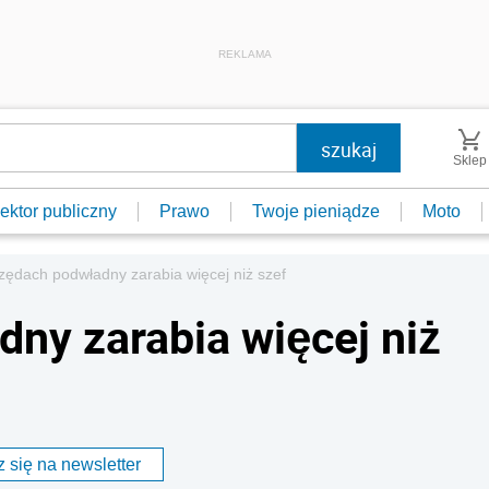
REKLAMA
Sklep
ektor publiczny
Prawo
Twoje pieniądze
Moto
zędach podwładny zarabia więcej niż szef
ny zarabia więcej niż
 się na newsletter