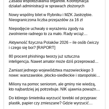
Zasada współdziałania organów. Koordynacja
działań administracji w sprawach złożonych
Nowy wspólny bilet w Rybniku i MZK Jastrzębie.
Nieograniczona liczba przejazdów za 16 zł
Niepodjęcie uchwały o wyrażeniu zgody na
zwolnienie radnego to za mało. Rady wciąż
popełniają ten błąd, a sądy muszą rozstrzygać
Aktywność fizyczna Polaków 2026 – ile osób ćwiczy
sprawy
i czego się boi? [RAPORT]
80 procent phishingu tworzy już sztuczna
inteligencja. Nawet amator może dziś przeprowadzić
skuteczny cyberatak
Zamiast jednego województwa mazowieckiego 3
nowe: warszawskie, płocko-siedleckie i staropolskie.
Nigdzie w Europie nie ma tak dużych jednostek
Miliony na pomoc seniorom, ale gminy nie wiedzą,
stołecznych
kto najbardziej jej potrzebuje. NIK ujawnia poważną
lukę w systemie
Do którego śmietnika wyrzucić torebki od przypraw:
plastik, papier czy zmieszane? Gdzie wyrzucić
młynek po przyprawach?