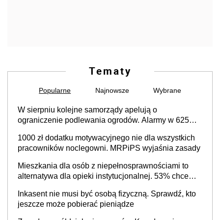
Tematy
Popularne
Najnowsze
Wybrane
W sierpniu kolejne samorządy apelują o
ograniczenie podlewania ogrodów. Alarmy w 625
gminach. Niżówka hydrogeologiczna może objąć
1000 zł dodatku motywacyjnego nie dla wszystkich
cały kraj
pracowników noclegowni. MRPiPS wyjaśnia zasady
Mieszkania dla osób z niepełnosprawnościami to
alternatywa dla opieki instytucjonalnej. 53% chce
mieszkać samodzielnie lub z rodziną
Inkasent nie musi być osobą fizyczną. Sprawdź, kto
jeszcze może pobierać pieniądze