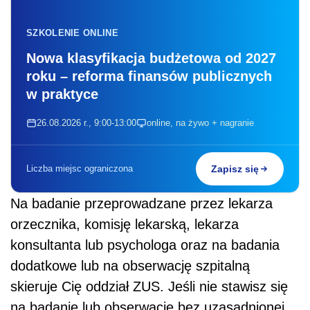
SZKOLENIE ONLINE
Nowa klasyfikacja budżetowa od 2027
roku – reforma finansów publicznych
w praktyce
26.08.2026 r., 9:00-13:00
online, na żywo + nagranie
Liczba miejsc ograniczona
Zapisz się
Na badanie przeprowadzane przez lekarza
orzecznika, komisję lekarską, lekarza
konsultanta lub psychologa oraz na badania
dodatkowe lub na obserwację szpitalną
skieruje Cię oddział ZUS. Jeśli nie stawisz się
na badanie lub obserwację bez uzasadnionej