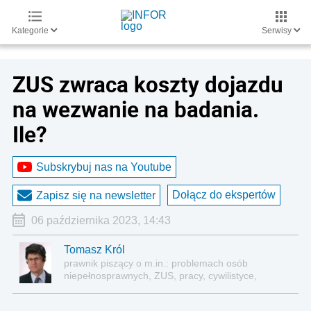
Kategorie
Serwisy
ZUS zwraca koszty dojazdu
na wezwanie na badania.
Ile?
Subskrybuj nas na Youtube
Dołącz do ekspertów
Zapisz się na newsletter
06 października 2023, 14:43
Tomasz Król
prawnik piszący o m.in.: problemach osób
niepełnosprawnych, ZUS, pracy, cywilistyce,
administracji, przedsiębiorcach, podatkach