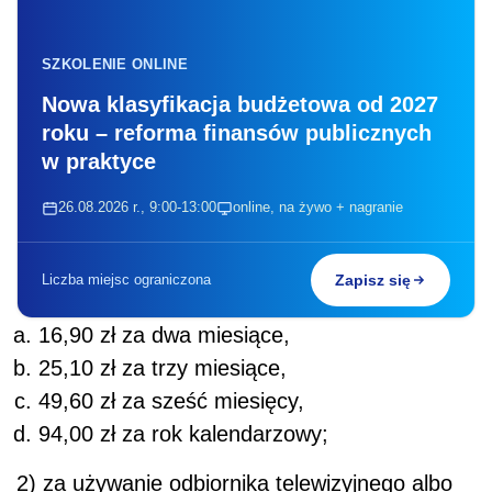
SZKOLENIE ONLINE
Nowa klasyfikacja budżetowa od 2027
roku – reforma finansów publicznych
w praktyce
26.08.2026 r., 9:00-13:00
online, na żywo + nagranie
Liczba miejsc ograniczona
Zapisz się
16,90 zł za dwa miesiące,
25,10 zł za trzy miesiące,
49,60 zł za sześć miesięcy,
94,00 zł za rok kalendarzowy;
2) za używanie odbiornika telewizyjnego albo