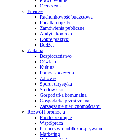
Prawo wodne
Orzeczenia
Finanse
Rachunkowość budżetowa
Podatki i opłaty
Zamówienia publiczne
Audyt i kontrola
Dobre praktyki
Budżet
Zadania
Bezpieczeństwo
Oświata
Kultura
Pomoc społeczna
Zdrowie
Sport i turystyka
Środowisko
Gospodarka komunalna
Gospodarka przestrzenna
Zarządzanie nieruchomościami
Rozwój i promocja
Fundusze unijne
Współpraca
Partnerstwo publiczno-prywatne
Marketing