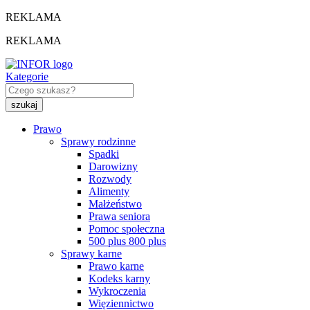
REKLAMA
REKLAMA
Kategorie
Prawo
Sprawy rodzinne
Spadki
Darowizny
Rozwody
Alimenty
Małżeństwo
Prawa seniora
Pomoc społeczna
500 plus 800 plus
Sprawy karne
Prawo karne
Kodeks karny
Wykroczenia
Więziennictwo