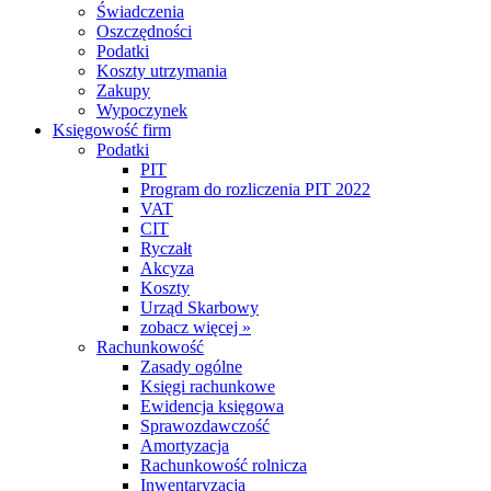
Świadczenia
Oszczędności
Podatki
Koszty utrzymania
Zakupy
Wypoczynek
Księgowość firm
Podatki
PIT
Program do rozliczenia PIT 2022
VAT
CIT
Ryczałt
Akcyza
Koszty
Urząd Skarbowy
zobacz więcej »
Rachunkowość
Zasady ogólne
Księgi rachunkowe
Ewidencja księgowa
Sprawozdawczość
Amortyzacja
Rachunkowość rolnicza
Inwentaryzacja