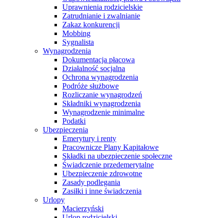
Uprawnienia rodzicielskie
Zatrudnianie i zwalnianie
Zakaz konkurencji
Mobbing
Sygnalista
Wynagrodzenia
Dokumentacja płacowa
Działalność socjalna
Ochrona wynagrodzenia
Podróże służbowe
Rozliczanie wynagrodzeń
Składniki wynagrodzenia
Wynagrodzenie minimalne
Podatki
Ubezpieczenia
Emerytury i renty
Pracownicze Plany Kapitałowe
Składki na ubezpieczenie społeczne
Świadczenie przedemerytalne
Ubezpieczenie zdrowotne
Zasady podlegania
Zasiłki i inne świadczenia
Urlopy
Macierzyński
Urlop rodzicielski