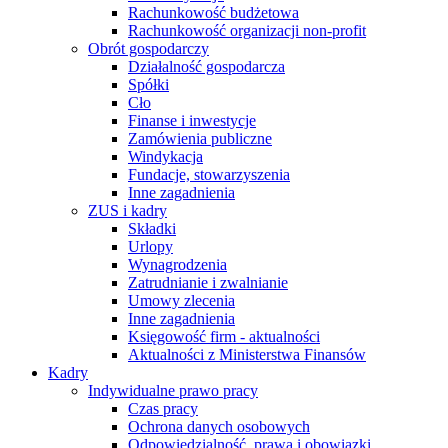
Rachunkowość budżetowa
Rachunkowość organizacji non-profit
Obrót gospodarczy
Działalność gospodarcza
Spółki
Cło
Finanse i inwestycje
Zamówienia publiczne
Windykacja
Fundacje, stowarzyszenia
Inne zagadnienia
ZUS i kadry
Składki
Urlopy
Wynagrodzenia
Zatrudnianie i zwalnianie
Umowy zlecenia
Inne zagadnienia
Księgowość firm - aktualności
Aktualności z Ministerstwa Finansów
Kadry
Indywidualne prawo pracy
Czas pracy
Ochrona danych osobowych
Odpowiedzialność, prawa i obowiązki