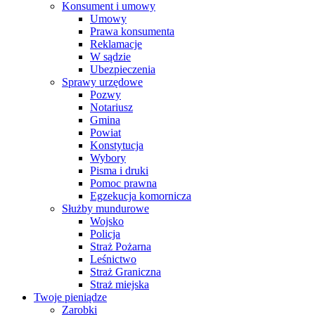
Konsument i umowy
Umowy
Prawa konsumenta
Reklamacje
W sądzie
Ubezpieczenia
Sprawy urzędowe
Pozwy
Notariusz
Gmina
Powiat
Konstytucja
Wybory
Pisma i druki
Pomoc prawna
Egzekucja komornicza
Służby mundurowe
Wojsko
Policja
Straż Pożarna
Leśnictwo
Straż Graniczna
Straż miejska
Twoje pieniądze
Zarobki