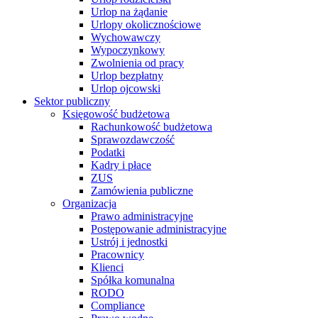
Urlop na żądanie
Urlopy okolicznościowe
Wychowawczy
Wypoczynkowy
Zwolnienia od pracy
Urlop bezpłatny
Urlop ojcowski
Sektor publiczny
Księgowość budżetowa
Rachunkowość budżetowa
Sprawozdawczość
Podatki
Kadry i płace
ZUS
Zamówienia publiczne
Organizacja
Prawo administracyjne
Postępowanie administracyjne
Ustrój i jednostki
Pracownicy
Klienci
Spółka komunalna
RODO
Compliance