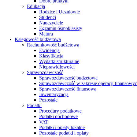
Dobre praktyki
Edukacja
Rodzice i Uczniowie
Studenci
Nauczyciele
Egzamin ósmoklasisty
Matura
Księgowość budżetowa
Rachunkowość budżetowa
Ewidencja
Klasyfikacja
Wydatki strukturalne
Nieprawidłowości
Sprawozdawczość
Sprawozdawczość budżetowa
Sprawozdawczość w zakresie operacji finansowy
Sprawozdawczość finansowa
Inwentaryzacja
Pozostałe
Podatki
Procedury podatkowe
Podatki dochodowe
VAT
Podatki i opłaty lokalne
Pozostałe podatki i opłaty