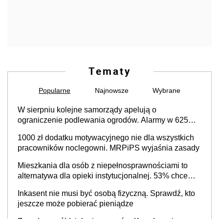
Tematy
Popularne
Najnowsze
Wybrane
W sierpniu kolejne samorządy apelują o
ograniczenie podlewania ogrodów. Alarmy w 625
gminach. Niżówka hydrogeologiczna może objąć
1000 zł dodatku motywacyjnego nie dla wszystkich
cały kraj
pracowników noclegowni. MRPiPS wyjaśnia zasady
Mieszkania dla osób z niepełnosprawnościami to
alternatywa dla opieki instytucjonalnej. 53% chce
mieszkać samodzielnie lub z rodziną
Inkasent nie musi być osobą fizyczną. Sprawdź, kto
jeszcze może pobierać pieniądze