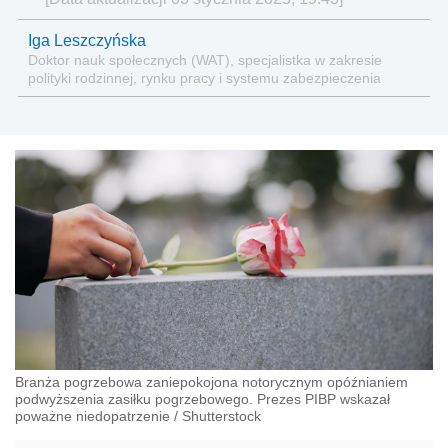
Iga Leszczyńska
Doktor nauk społecznych (WAT), specjalistka w zakresie
polityki rodzinnej, rynku pracy i systemu zabezpieczenia
społecznego.
Branża pogrzebowa zaniepokojona notorycznym opóźnianiem
podwyższenia zasiłku pogrzebowego. Prezes PIBP wskazał
poważne niedopatrzenie
/
Shutterstock