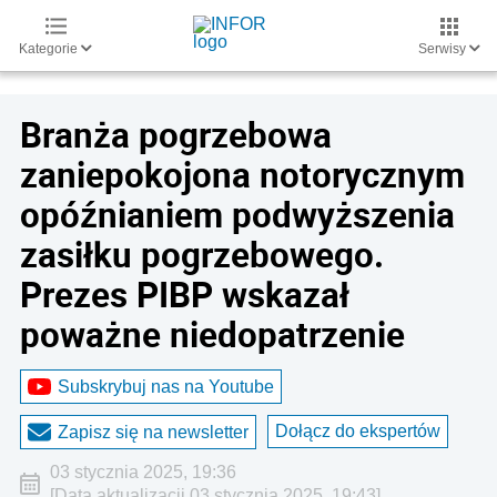
Kategorie
Serwisy
Branża pogrzebowa
zaniepokojona notorycznym
opóźnianiem podwyższenia
zasiłku pogrzebowego.
Prezes PIBP wskazał
poważne niedopatrzenie
Subskrybuj nas na Youtube
Dołącz do ekspertów
Zapisz się na newsletter
03 stycznia 2025, 19:36
[Data aktualizacji 03 stycznia 2025, 19:43]