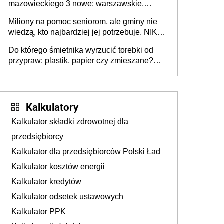
mazowieckiego 3 nowe: warszawskie,
płocko-siedleckie i staropolskie. Nigdzie w
Miliony na pomoc seniorom, ale gminy nie
Europie nie ma tak dużych jednostek
wiedzą, kto najbardziej jej potrzebuje. NIK
stołecznych
ujawnia poważną lukę w systemie
Do którego śmietnika wyrzucić torebki od
przypraw: plastik, papier czy zmieszane?
Gdzie wyrzucić młynek po przyprawach?
Kalkulatory
Kalkulator składki zdrowotnej dla
przedsiębiorcy
Kalkulator dla przedsiębiorców Polski Ład
Kalkulator kosztów energii
Kalkulator kredytów
Kalkulator odsetek ustawowych
Kalkulator PPK