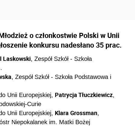
łodzież o członkostwie Polski w Unii
głoszenie konkursu nadesłano 35 prac.
l Laskowski
, Zespół Szkół - Szkoła
.
wska
, Zespół Szkół - Szkoła Podstawowa i
Patrycja Tłuczkiewicz
do Unii Europejskiej,
,
odowskiej-Curie
Klara Grossman
do Unii Europejskiej,
,
str Niepokalanek im. Matki Bożej