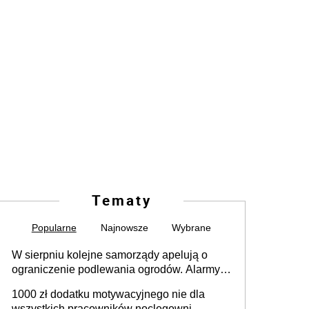
Tematy
Popularne
Najnowsze
Wybrane
W sierpniu kolejne samorządy apelują o
ograniczenie podlewania ogrodów. Alarmy w
625 gminach. Niżówka hydrogeologiczna
1000 zł dodatku motywacyjnego nie dla
może objąć cały kraj
wszystkich pracowników noclegowni.