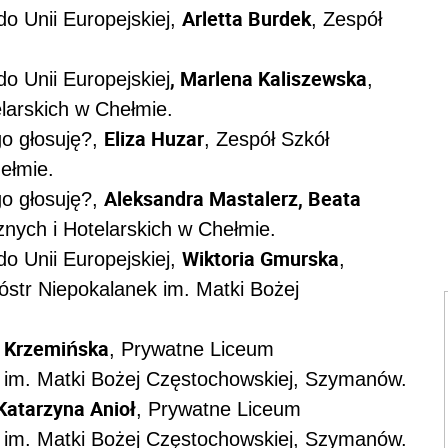
Arletta Burdek
do Unii Europejskiej,
, Zespół
, Marlena Kaliszewska
o Unii Europejskiej
,
larskich w Chełmie.
Eliza Huzar
o głosuję?,
, Zespół Szkół
ełmie.
Aleksandra Mastalerz, Beata
o głosuję?,
nych i Hotelarskich w Chełmie.
Wiktoria Gmurska
do Unii Europejskiej,
,
str Niepokalanek im. Matki Bożej
 Krzemińska
, Prywatne Liceum
 im. Matki Bożej Częstochowskiej, Szymanów.
Katarzyna Anioł
, Prywatne Liceum
 im. Matki Bożej Częstochowskiej, Szymanów.