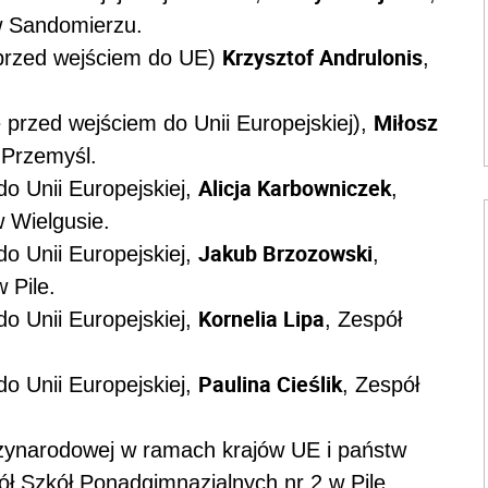
w Sandomierzu.
Krzysztof Andrulonis
 przed wejściem do UE)
,
Miłosz
e przed wejściem do Unii Europejskiej),
 Przemyśl.
Alicja Karbowniczek
do Unii Europejskiej,
,
 Wielgusie.
Jakub Brzozowski
do Unii Europejskiej,
,
 Pile.
Kornelia Lipa
do Unii Europejskiej,
, Zespół
Paulina Cieślik
do Unii Europejskiej,
, Zespół
zynarodowej w ramach krajów UE i państw
ół Szkół Ponadgimnazjalnych nr 2 w Pile.