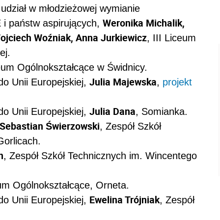
 udział w młodzieżowej wymianie
Weronika Michalik,
i państw aspirujących,
Wojciech Woźniak, Anna Jurkiewicz
, III Liceum
ej.
ceum Ogólnokształcące w Świdnicy.
Julia Majewska
do Unii Europejskiej,
,
projekt
Julia Dana
do Unii Europejskiej,
, Somianka.
Sebastian Świerzowski
, Zespół Szkół
orlicach.
n
, Zespół Szkół Technicznych im. Wincentego
um Ogólnokształcące, Orneta.
Ewelina Trójniak
do Unii Europejskiej,
, Zespół
.