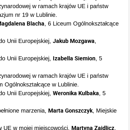
zynarodowej w ramach krajów UE i państw
zjum nr 19 w Lublinie.
agdalena Blacha
, 6 Liceum Ogólnokształcące
Jakub Mozgawa
do Unii Europejskiej,
,
Izabella Siemion
do Unii Europejskiej,
, 5
zynarodowej w ramach krajów UE i państw
m Ogólnokształcące w Lublinie.
Weronika Kulbaka
do Unii Europejskiej,
, 5
Marta Gonszczyk
spełnione marzenia,
, Miejskie
Martyna Zajdlicz
w UE w mojej miejscowości,
,