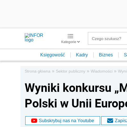
Kategorie
Księgowość
Kadry
Biznes
S
»
»
»
Strona główna
Sektor publiczny
Wiadomości
Wynik
Wyniki konkursu „M
Polski w Unii Europ
Subskrybuj nas na Youtube
Zapisz