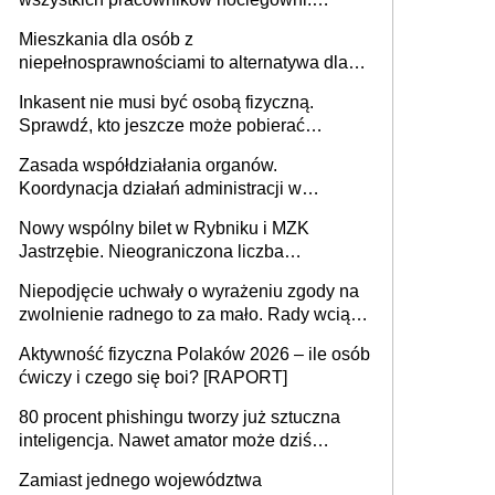
MRPiPS wyjaśnia zasady
Mieszkania dla osób z
niepełnosprawnościami to alternatywa dla
opieki instytucjonalnej. 53% chce mieszkać
Inkasent nie musi być osobą fizyczną.
samodzielnie lub z rodziną
Sprawdź, kto jeszcze może pobierać
pieniądze
Zasada współdziałania organów.
Koordynacja działań administracji w
sprawach złożonych
Nowy wspólny bilet w Rybniku i MZK
Jastrzębie. Nieograniczona liczba
przejazdów za 16 zł
Niepodjęcie uchwały o wyrażeniu zgody na
zwolnienie radnego to za mało. Rady wciąż
popełniają ten błąd, a sądy muszą
Aktywność fizyczna Polaków 2026 – ile osób
rozstrzygać sprawy
ćwiczy i czego się boi? [RAPORT]
80 procent phishingu tworzy już sztuczna
inteligencja. Nawet amator może dziś
przeprowadzić skuteczny cyberatak
Zamiast jednego województwa