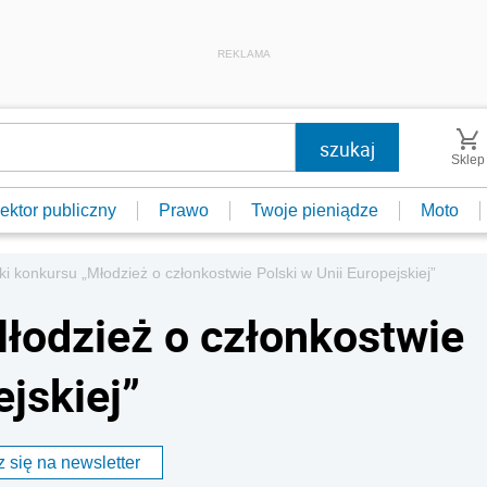
REKLAMA
Sklep
ektor publiczny
Prawo
Twoje pieniądze
Moto
i konkursu „Młodzież o członkostwie Polski w Unii Europejskiej”
łodzież o członkostwie
ejskiej”
 się na newsletter