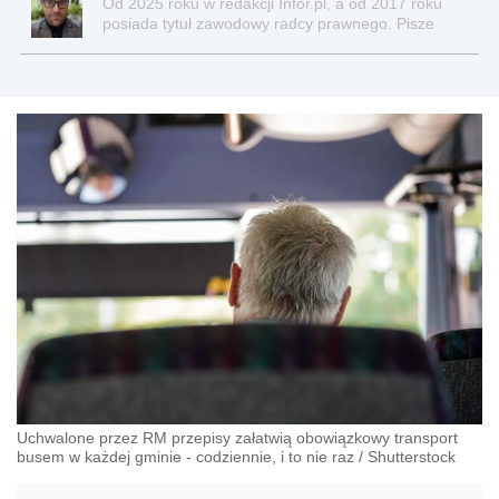
Od 2025 roku w redakcji Infor.pl, a od 2017 roku
posiada tytuł zawodowy radcy prawnego. Pisze
teksty związane głównie z nowościami prawnymi, a
także z obszaru prawa cywilnego, gospodarczego,
nowych technologii, pracy, ubezpieczeń
społecznych, nieruchomości.
Uchwalone przez RM przepisy załatwią obowiązkowy transport
busem w każdej gminie - codziennie, i to nie raz
/
Shutterstock