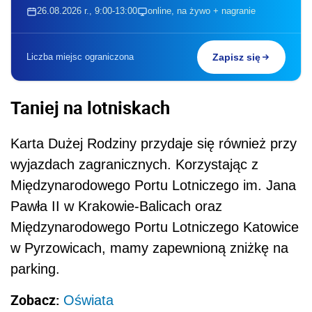
26.08.2026 r., 9:00-13:00
online, na żywo + nagranie
Liczba miejsc ograniczona
Zapisz się
Taniej na lotniskach
Karta Dużej Rodziny przydaje się również przy
wyjazdach zagranicznych. Korzystając z
Międzynarodowego Portu Lotniczego im. Jana
Pawła II w Krakowie-Balicach oraz
Międzynarodowego Portu Lotniczego Katowice
w Pyrzowicach, mamy zapewnioną zniżkę na
parking.
Zobacz:
Oświata