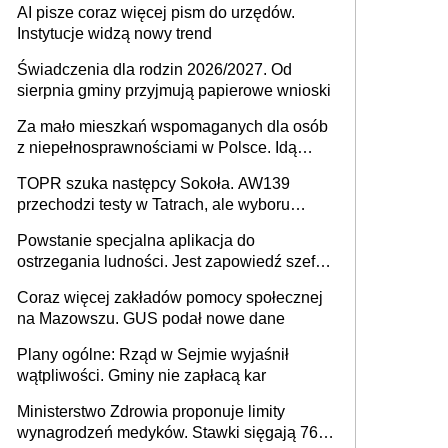
AI pisze coraz więcej pism do urzędów.
Instytucje widzą nowy trend
Świadczenia dla rodzin 2026/2027. Od
sierpnia gminy przyjmują papierowe wnioski
Za mało mieszkań wspomaganych dla osób
z niepełnosprawnościami w Polsce. Idą
zmiany w przepisach
TOPR szuka następcy Sokoła. AW139
przechodzi testy w Tatrach, ale wyboru
jeszcze nie ma
Powstanie specjalna aplikacja do
ostrzegania ludności. Jest zapowiedź szefa
MSWiA
Coraz więcej zakładów pomocy społecznej
na Mazowszu. GUS podał nowe dane
Plany ogólne: Rząd w Sejmie wyjaśnił
wątpliwości. Gminy nie zapłacą kar
Ministerstwo Zdrowia proponuje limity
wynagrodzeń medyków. Stawki sięgają 76,8