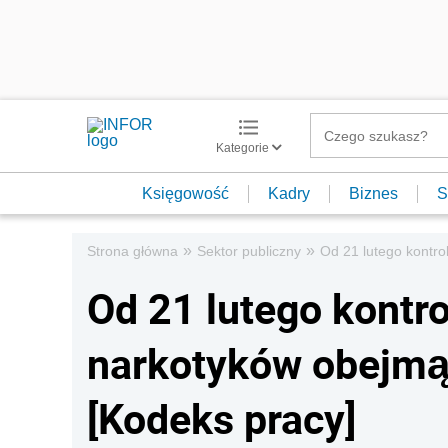
Kategorie
Księgowość
Kadry
Biznes
S
»
»
Strona główna
Sektor publiczny
Od 21 lutego kontro
Od 21 lutego kontr
narkotyków obejmą
[Kodeks pracy]