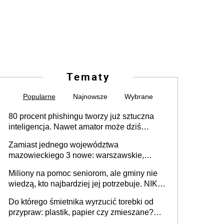
Tematy
Popularne
Najnowsze
Wybrane
80 procent phishingu tworzy już sztuczna
inteligencja. Nawet amator może dziś
przeprowadzić skuteczny cyberatak
Zamiast jednego województwa
mazowieckiego 3 nowe: warszawskie,
płocko-siedleckie i staropolskie. Nigdzie w
Miliony na pomoc seniorom, ale gminy nie
Europie nie ma tak dużych jednostek
wiedzą, kto najbardziej jej potrzebuje. NIK
stołecznych
ujawnia poważną lukę w systemie
Do którego śmietnika wyrzucić torebki od
przypraw: plastik, papier czy zmieszane?
Gdzie wyrzucić młynek po przyprawach?