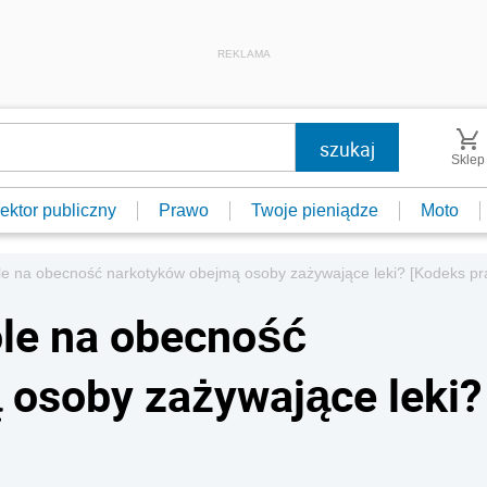
REKLAMA
Sklep
ektor publiczny
Prawo
Twoje pieniądze
Moto
le na obecność narkotyków obejmą osoby zażywające leki? [Kodeks pr
ole na obecność
 osoby zażywające leki?