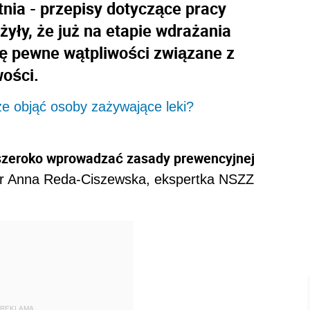
nia - przepisy dotyczące pracy
yły, że już na etapie wdrażania
ię pewne wątpliwości związane z
ości.
e objąć osoby zażywające leki?
szeroko wprowadzać zasady prewencyjnej
dr Anna Reda-Ciszewska, ekspertka NSZZ
REKLAMA