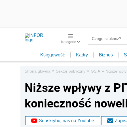
Kategorie
Księgowość
Kadry
Biznes
S
»
»
»
Strona główna
Sektor publiczny
GSIA
Niższe wpły
Niższe wpływy z P
konieczność noweli
Subskrybuj nas na Youtube
Zapisz