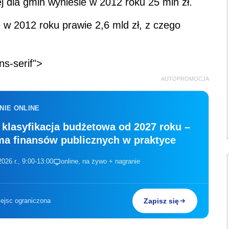
 dla gmin wyniesie w 2012 roku 25 mln zł.
 w 2012 roku prawie 2,6 mld zł, z czego
ns-serif">
AUTOPROMOCJA
NIE ONLINE
klasyfikacja budżetowa od 2027 roku –
ma finansów publicznych w praktyce
026 r., 9:00-13:00
online, na żywo + nagranie
iejsc ograniczona
Zapisz się