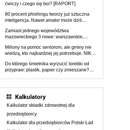
ćwiczy i czego się boi? [RAPORT]
80 procent phishingu tworzy już sztuczna
inteligencja. Nawet amator może dziś
przeprowadzić skuteczny cyberatak
Zamiast jednego województwa
mazowieckiego 3 nowe: warszawskie,
płocko-siedleckie i staropolskie. Nigdzie w
Miliony na pomoc seniorom, ale gminy nie
Europie nie ma tak dużych jednostek
wiedzą, kto najbardziej jej potrzebuje. NIK
stołecznych
ujawnia poważną lukę w systemie
Do którego śmietnika wyrzucić torebki od
przypraw: plastik, papier czy zmieszane?
Gdzie wyrzucić młynek po przyprawach?
Kalkulatory
Kalkulator składki zdrowotnej dla
przedsiębiorcy
Kalkulator dla przedsiębiorców Polski Ład