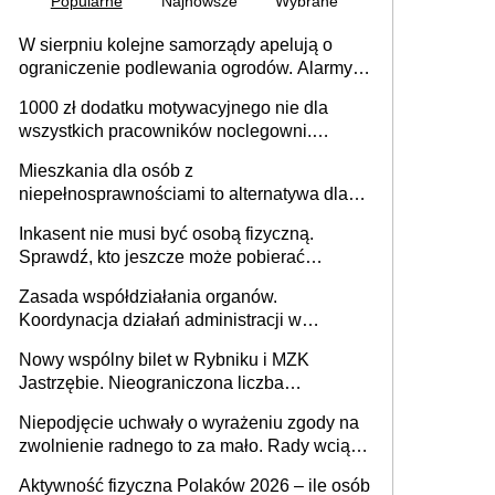
Popularne
Najnowsze
Wybrane
W sierpniu kolejne samorządy apelują o
ograniczenie podlewania ogrodów. Alarmy w
625 gminach. Niżówka hydrogeologiczna
1000 zł dodatku motywacyjnego nie dla
może objąć cały kraj
wszystkich pracowników noclegowni.
MRPiPS wyjaśnia zasady
Mieszkania dla osób z
niepełnosprawnościami to alternatywa dla
opieki instytucjonalnej. 53% chce mieszkać
Inkasent nie musi być osobą fizyczną.
samodzielnie lub z rodziną
Sprawdź, kto jeszcze może pobierać
pieniądze
Zasada współdziałania organów.
Koordynacja działań administracji w
sprawach złożonych
Nowy wspólny bilet w Rybniku i MZK
Jastrzębie. Nieograniczona liczba
przejazdów za 16 zł
Niepodjęcie uchwały o wyrażeniu zgody na
zwolnienie radnego to za mało. Rady wciąż
popełniają ten błąd, a sądy muszą
Aktywność fizyczna Polaków 2026 – ile osób
rozstrzygać sprawy