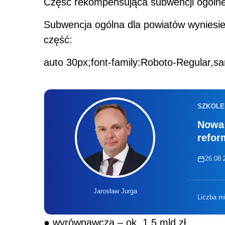
Część rekompensująca subwencji ogólnej
Subwencja ogólna dla powiatów wyniesie
część:
auto 30px;font-family:Roboto-Regular,sa
SZKOLE
Nowa 
refor
26.08.2
Jarosław Jurga
Liczba m
● wyrównawcza – ok. 1,5 mld zł,