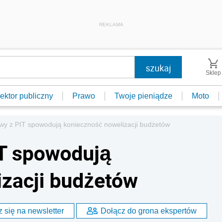
REKLAMA
Sklep
ektor publiczny
Prawo
Twoje pieniądze
Moto
wy z PIT spowodują konieczność nowelizacji budżetów
IT spowodują
zacji budżetów
 się na newsletter
Dołącz do grona ekspertów