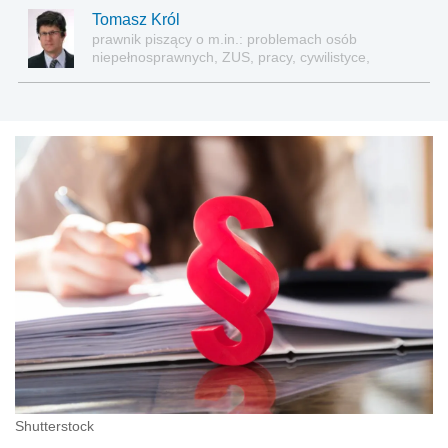
Tomasz Król
prawnik piszący o m.in.: problemach osób
niepełnosprawnych, ZUS, pracy, cywilistyce,
administracji, przedsiębiorcach, podatkach
Shutterstock