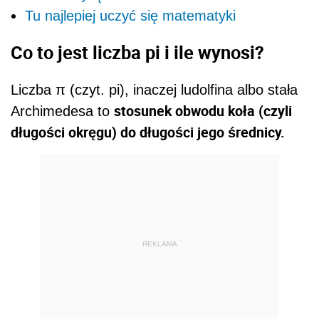
Tu najlepiej uczyć się matematyki
Co to jest liczba pi i ile wynosi?
Liczba π (czyt.
pi
), inaczej
ludolfina albo
stała
stosunek
obwodu
koła
(czyli
Archimedesa
to
długości
okręgu
) do długości jego
średnicy.
REKLAMA