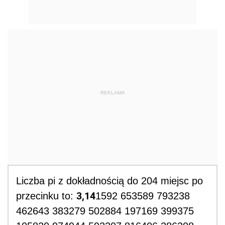
REKLAMA
Liczba
pi
z dokładnością do 204 miejsc po
3,14
przecinku to:
1592 653589 793238
462643 383279 502884 197169 399375