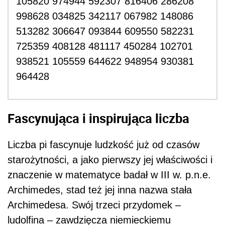
105820 974944 592307 816406 286208
998628 034825 342117 067982 148086
513282 306647 093844 609550 582231
725359 408128 481117 450284 102701
938521 105559 644622 948954 930381
964428
Fascynująca i inspirująca liczba
Liczba pi fascynuje ludzkość już od czasów
starożytności, a jako pierwszy jej właściwości i
znaczenie w matematyce badał w III w. p.n.e.
Archimedes, stad też jej inna nazwa stała
Archimedesa. Swój trzeci przydomek –
ludolfina – zawdzięcza niemieckiemu