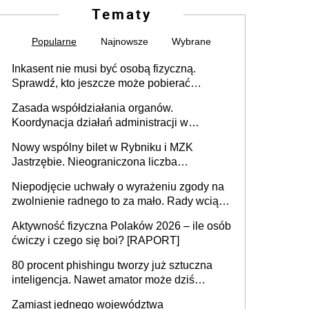
Tematy
Popularne
Najnowsze
Wybrane
Inkasent nie musi być osobą fizyczną.
Sprawdź, kto jeszcze może pobierać
pieniądze
Zasada współdziałania organów.
Koordynacja działań administracji w
sprawach złożonych
Nowy wspólny bilet w Rybniku i MZK
Jastrzębie. Nieograniczona liczba
przejazdów za 16 zł
Niepodjęcie uchwały o wyrażeniu zgody na
zwolnienie radnego to za mało. Rady wciąż
popełniają ten błąd, a sądy muszą
Aktywność fizyczna Polaków 2026 – ile osób
rozstrzygać sprawy
ćwiczy i czego się boi? [RAPORT]
80 procent phishingu tworzy już sztuczna
inteligencja. Nawet amator może dziś
przeprowadzić skuteczny cyberatak
Zamiast jednego województwa