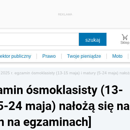
REKLAMA
Sklep
ektor publiczny
Prawo
Twoje pieniądze
Moto
2025 r. egzamin ósmoklasisty (13-15 maja) i matury (5-24 maja) nałoż
amin ósmoklasisty (13-
5-24 maja) nałożą się na
n na egzaminach]