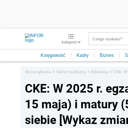
Kategorie
Księgowość
Kadry
Biznes
S
»
»
»
Strona główna
Sektor publiczny
Edukacja
CKE: W 
CKE: W 2025 r. egz
15 maja) i matury (
siebie [Wykaz zmia