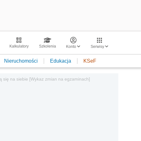
Kalkulatory
Szkolenia
Konto
Serwisy
Nieruchomości
Edukacja
KSeF
ą się na siebie [Wykaz zmian na egzaminach]