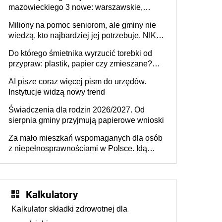
mazowieckiego 3 nowe: warszawskie,
płocko-siedleckie i staropolskie. Nigdzie w
Miliony na pomoc seniorom, ale gminy nie
Europie nie ma tak dużych jednostek
wiedzą, kto najbardziej jej potrzebuje. NIK
stołecznych
ujawnia poważną lukę w systemie
Do którego śmietnika wyrzucić torebki od
przypraw: plastik, papier czy zmieszane?
Gdzie wyrzucić młynek po przyprawach?
AI pisze coraz więcej pism do urzędów.
Instytucje widzą nowy trend
Świadczenia dla rodzin 2026/2027. Od
sierpnia gminy przyjmują papierowe wnioski
Za mało mieszkań wspomaganych dla osób
z niepełnosprawnościami w Polsce. Idą
zmiany w przepisach
Kalkulatory
Kalkulator składki zdrowotnej dla