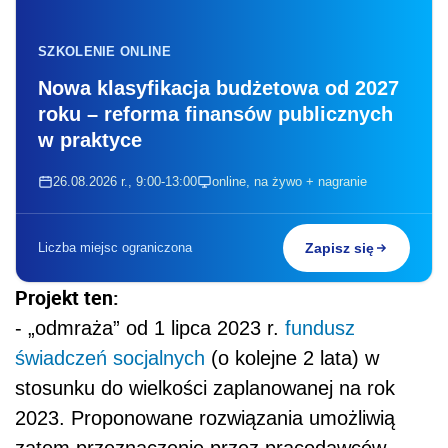
SZKOLENIE ONLINE
Nowa klasyfikacja budżetowa od 2027
roku – reforma finansów publicznych
w praktyce
26.08.2026 r., 9:00-13:00
online, na żywo + nagranie
Liczba miejsc ograniczona
Zapisz się
Projekt ten:
- „odmraża” od 1 lipca 2023 r.
fundusz
świadczeń socjalnych
(o kolejne 2 lata) w
stosunku do wielkości zaplanowanej na rok
2023. Proponowane rozwiązania umożliwią
zatem przeznaczenie przez pracodawców