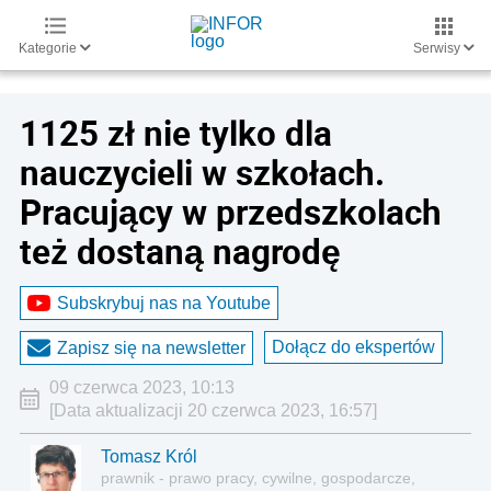
Kategorie
Serwisy
1125 zł nie tylko dla
nauczycieli w szkołach.
Pracujący w przedszkolach
też dostaną nagrodę
Subskrybuj nas na Youtube
Dołącz do ekspertów
Zapisz się na newsletter
09 czerwca 2023, 10:13
[Data aktualizacji 20 czerwca 2023, 16:57]
Tomasz Król
prawnik - prawo pracy, cywilne, gospodarcze,