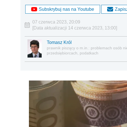
Subskrybuj nas na Youtube
Zapisz
07 czerwca 2023, 20:09
[Data aktualizacji 14 czerwca 2023, 13:00]
Tomasz Król
prawnik piszący o m.in.: problemach osób nie
przedsiębiorcach, podatkach