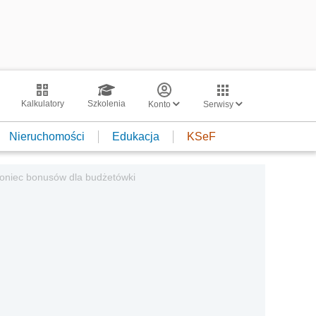
Kalkulatory
Szkolenia
Konto
Serwisy
Nieruchomości
Edukacja
KSeF
 koniec bonusów dla budżetówki