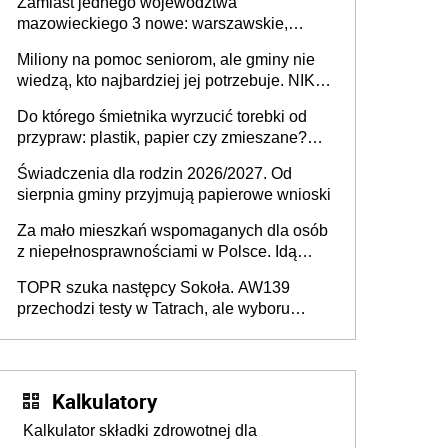
Zamiast jednego województwa
mazowieckiego 3 nowe: warszawskie,
płocko-siedleckie i staropolskie. Nigdzie w
Miliony na pomoc seniorom, ale gminy nie
Europie nie ma tak dużych jednostek
wiedzą, kto najbardziej jej potrzebuje. NIK
stołecznych
ujawnia poważną lukę w systemie
Do którego śmietnika wyrzucić torebki od
przypraw: plastik, papier czy zmieszane?
Gdzie wyrzucić młynek po przyprawach?
Świadczenia dla rodzin 2026/2027. Od
sierpnia gminy przyjmują papierowe wnioski
Za mało mieszkań wspomaganych dla osób
z niepełnosprawnościami w Polsce. Idą
zmiany w przepisach
TOPR szuka następcy Sokoła. AW139
przechodzi testy w Tatrach, ale wyboru
jeszcze nie ma
Kalkulatory
Kalkulator składki zdrowotnej dla