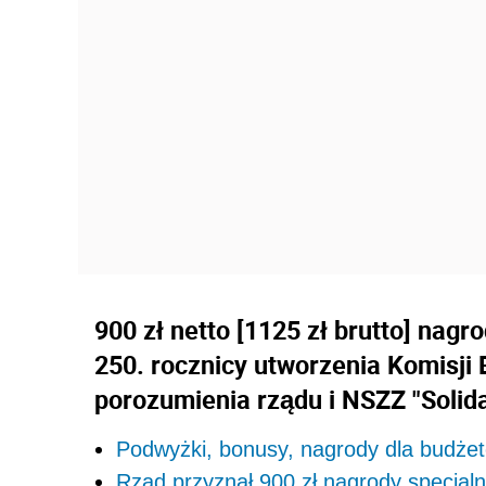
900 zł netto [1125 zł brutto] nagro
250. rocznicy utworzenia Komisji 
porozumienia rządu i NSZZ "Solid
Podwyżki, bonusy, nagrody dla budże
Rząd przyznał 900 zł nagrody specjaln