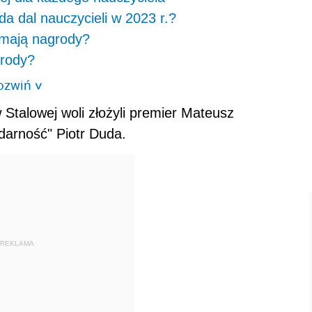
da dal nauczycieli w 2023 r.?
ymają nagrody?
grody?
ozwiń
>
talowej woli złożyli premier Mateusz
darność" Piotr Duda.
REKLAMA