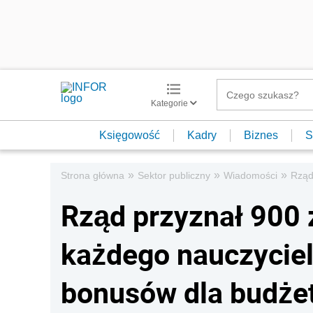
Kategorie
Księgowość
Kadry
Biznes
S
»
»
»
Strona główna
Sektor publiczny
Wiadomości
Rząd
Rząd przyznał 900 z
każdego nauczyciela
bonusów dla budże