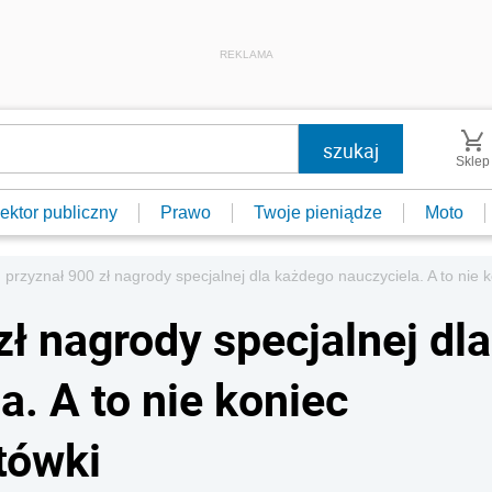
REKLAMA
Sklep
ektor publiczny
Prawo
Twoje pieniądze
Moto
 przyznał 900 zł nagrody specjalnej dla każdego nauczyciela. A to nie
ł nagrody specjalnej dla
. A to nie koniec
tówki