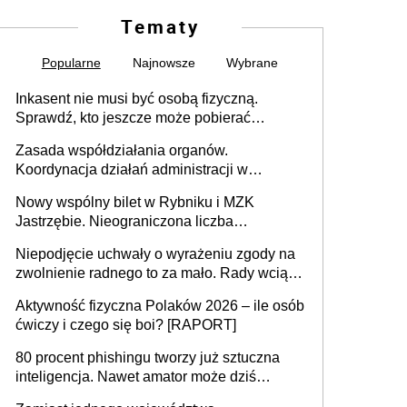
Tematy
Popularne
Najnowsze
Wybrane
Inkasent nie musi być osobą fizyczną.
Sprawdź, kto jeszcze może pobierać
pieniądze
Zasada współdziałania organów.
Koordynacja działań administracji w
sprawach złożonych
Nowy wspólny bilet w Rybniku i MZK
Jastrzębie. Nieograniczona liczba
przejazdów za 16 zł
Niepodjęcie uchwały o wyrażeniu zgody na
zwolnienie radnego to za mało. Rady wciąż
popełniają ten błąd, a sądy muszą
Aktywność fizyczna Polaków 2026 – ile osób
rozstrzygać sprawy
ćwiczy i czego się boi? [RAPORT]
80 procent phishingu tworzy już sztuczna
inteligencja. Nawet amator może dziś
przeprowadzić skuteczny cyberatak