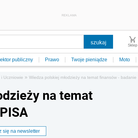
REKLAMA
Sklep
ektor publiczny
Prawo
Twoje pieniądze
Moto
»
 i Uczniowie
Wiedza polskiej młodzieży na temat finansów - badanie
odzieży na temat
 PISA
 się na newsletter