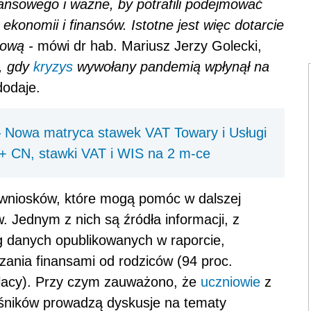
nansowego i ważne, by potrafili podejmować
konomii i finansów. Istotne jest więc dotarcie
sową -
mówi dr hab. Mariusz Jerzy Golecki,
z, gdy
kryzys
wywołany pandemią wpłynął na
dodaje.
 – Nowa matryca stawek VAT Towary i Usługi
CN, stawki VAT i WIS na 2 m-ce
 wniosków, które mogą pomóc w dalszej
. Jednym z nich są źródła informacji, z
g danych opublikowanych w raporcie,
zania finansami od rodziców (94 proc.
lacy). Przy czym zauważono, że
uczniowie
z
eśników prowadzą dyskusje na tematy