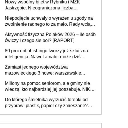
Nowy wspólny bilet w Rybniku i MZK
Jastrzębie. Nieograniczona liczba
przejazdów za 16 zł
Niepodjęcie uchwały o wyrażeniu zgody na
zwolnienie radnego to za mało. Rady wciąż
popełniają ten błąd, a sądy muszą
Aktywność fizyczna Polaków 2026 – ile osób
rozstrzygać sprawy
ćwiczy i czego się boi? [RAPORT]
80 procent phishingu tworzy już sztuczna
inteligencja. Nawet amator może dziś
przeprowadzić skuteczny cyberatak
Zamiast jednego województwa
mazowieckiego 3 nowe: warszawskie,
płocko-siedleckie i staropolskie. Nigdzie w
Miliony na pomoc seniorom, ale gminy nie
Europie nie ma tak dużych jednostek
wiedzą, kto najbardziej jej potrzebuje. NIK
stołecznych
ujawnia poważną lukę w systemie
Do którego śmietnika wyrzucić torebki od
przypraw: plastik, papier czy zmieszane?
Gdzie wyrzucić młynek po przyprawach?