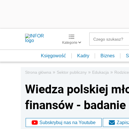
Kategorie
Księgowość
Kadry
Biznes
S
»
»
»
Strona główna
Sektor publiczny
Edukacja
Rodzice
Wiedza polskiej mł
finansów - badanie
Subskrybuj nas na Youtube
Zapisz