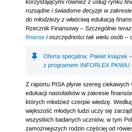
korzystającymi również z usług rynku fi
rozsądne i świadome decyzje w zakresie e
do młodzieży z właściwą edukacją finan
Rzecznik Finansowy
– Szczególnie tera
finanse
i oszczędności tak wielu osób
– 
Oferta specjalna: Pakiet książek
z programem INFORLEX PKWiU + 
Z raportu PISA płynie szereg ciekawych
edukacji nastolatków w zakresie finansów
których młodzież czerpie wiedzę. Wedłu
większość młodych ludzi uczy się zarząd
wszystkich badanych uczniów, w tym Po
zamożniejszych rodzin częściej od rówi