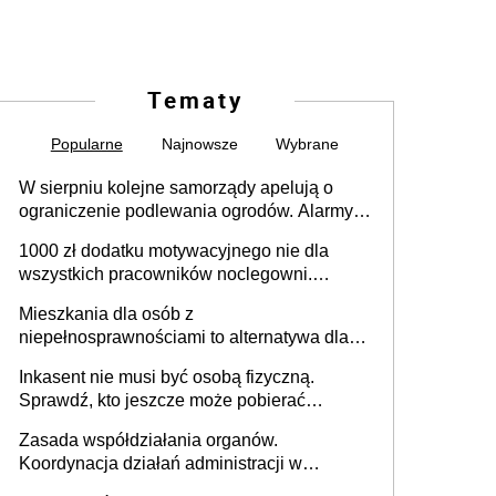
Tematy
Popularne
Najnowsze
Wybrane
W sierpniu kolejne samorządy apelują o
ograniczenie podlewania ogrodów. Alarmy w
625 gminach. Niżówka hydrogeologiczna
1000 zł dodatku motywacyjnego nie dla
może objąć cały kraj
wszystkich pracowników noclegowni.
MRPiPS wyjaśnia zasady
Mieszkania dla osób z
niepełnosprawnościami to alternatywa dla
opieki instytucjonalnej. 53% chce mieszkać
Inkasent nie musi być osobą fizyczną.
samodzielnie lub z rodziną
Sprawdź, kto jeszcze może pobierać
pieniądze
Zasada współdziałania organów.
Koordynacja działań administracji w
sprawach złożonych