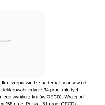
REKLAMA
zadko czerpią wiedzę na temat finansów od
zadeklarowało jedynie 34 proc. młodych
dniego wyniku z krajów OECD). Wyżej od
mi (58 proc. Polska, 51 proc. OECD),