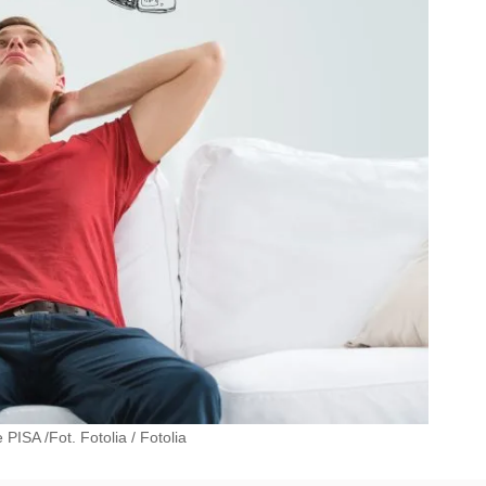
 PISA /Fot. Fotolia
/
Fotolia